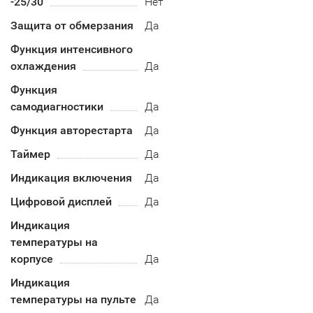
-25/30
Нет
Защита от обмерзания
Да
Функция интенсивного
охлаждения
Да
Функция
самодиагностики
Да
Функция авторестарта
Да
Таймер
Да
Индикация включения
Да
Цифровой дисплей
Да
Индикация
температуры на
корпусе
Да
Индикация
температуры на пульте
Да