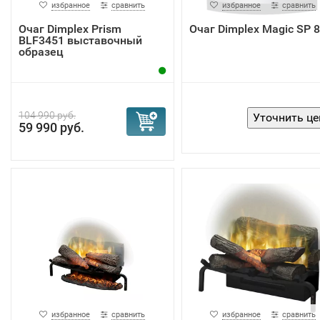
избранное
сравнить
избранное
сравнить
строительные и электротехнические нормы и правила. Е
Очаг Dimplex Prism
Очаг Dimplex Magic SP 8
вам необходимо встроить
электрокамин
в стену, то стои
BLF3451 выставочный
обратиться к квалифицированному специалисту, чтобы
образец
получить качественное и надежное встраивание.
104 990 руб.
59 990 руб.
избранное
сравнить
избранное
сравнить