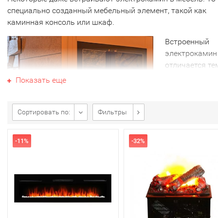
специально созданный мебельный элемент, такой как
каминная консоль или шкаф.
Встроенный
электрокамин
отличается те
что он может
Показать еще
интегрирован 
дизайн комна
скрыт за
Сортировать по:
Фильтры
элементами
декора, таким
-11%
-32%
зеркало или
картина.
Или он может
быть полност
встроенным в стенную нишу. В таком случае каминный
корпус снаружи не видно. На виду остается только лицев