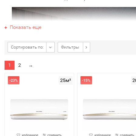
Показать еще
Сортировать по:
Фильтры
1
2
→
25м²
2
-23%
-15%
избранное
сравнить
избранное
сравнить