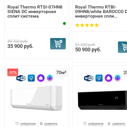
сильного холодного потока.
Royal Thermo RTSI-07HN8
Royal Thermo RTBI-
SIENA DC инверторная
09HN8/white BAROCCO 
сплит-система
инверторная спли...
Датчик утечки фреона в серии Perfecto служит
дополнительной гарантией надежной работы системы. О
отслеживает снижение давления хладагента в трассе, те
самым предотвращает возможную поломку.
39 700 руб.
51 500 руб.
35 900 руб.
50 900 руб.
70м²
2
-57%
избранное
сравнить
избранное
сравнить