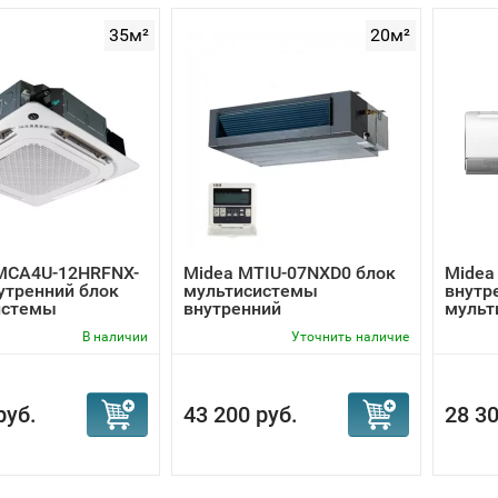
35м²
20м²
MCA4U-12HRFNX-
Midea MTIU-07NXD0 блок
Midea
утренний блок
мультисистемы
внутр
истемы
внутренний
мульт
В наличии
Уточнить наличие
руб.
43 200 руб.
28 30