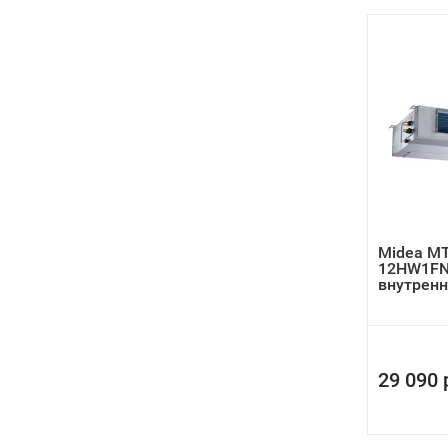
Midea MT
12HW1FN
внутренн
сплит-сис
29 090 