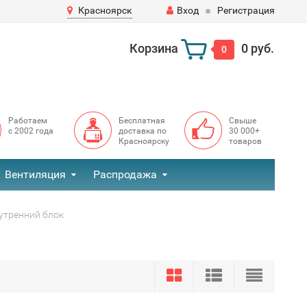
Красноярск
Вход
Регистрация
Корзина
0 руб.
0
Работаем
Бесплатная
Свыше
с 2002 года
доставка по
30 000+
Красноярску
товаров
Вентиляция
Распродажа
утренний блок