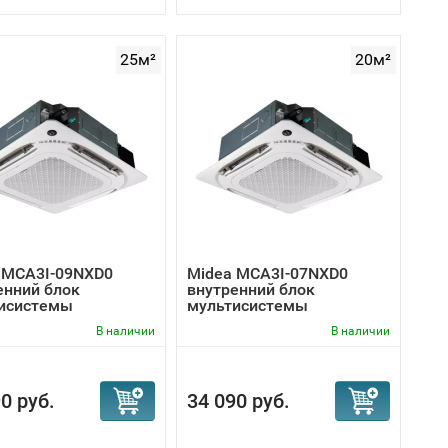
25м²
20м²
 MCA3I-09NXD0
Midea MCA3I-07NXD0
енний блок
внутренний блок
исистемы
мультисистемы
В наличии
В наличии
0 руб.
34 090 руб.