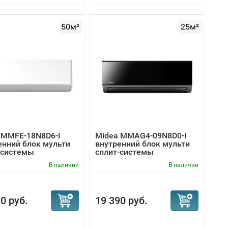
50м²
25м²
 MMFE-18N8D6-I
Midea MMAG4-09N8D0-I
енний блок мульти
внутренний блок мульти
-системы
сплит-системы
В наличии
В наличии
0 руб.
19 390 руб.