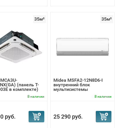
35м²
35м²
 MCA3U-
Midea MSFA2-12N8D6-I
NX(GA) (панель T-
внутренний блок
03E в комплекте)
мультисистемы
В наличии
В наличии
0 руб.
25 290 руб.