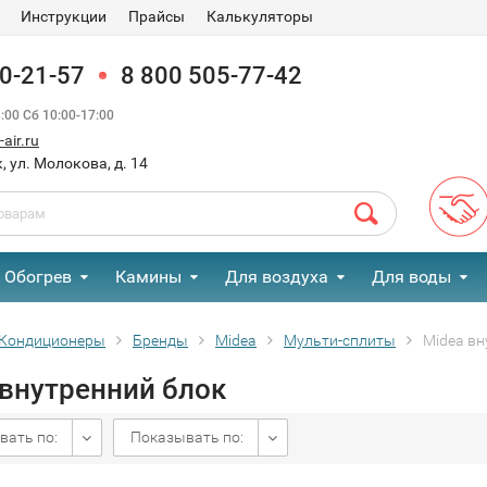
Инструкции
Прайсы
Калькуляторы
90-21-57
8 800 505-77-42
00 Сб 10:00-17:00
air.ru
, ул. Молокова, д. 14
Обогрев
Камины
Для воздуха
Для воды
Кондиционеры
Бренды
Midea
Мульти-сплиты
Midea вн
 внутренний блок
вать по:
Показывать по: