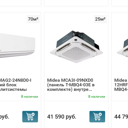
70м²
25м²
MAG2-24N8D0-I
Midea MCA3I-09NXD0
Midea
ий блок
(панель T-MBQ4-03E в
12HRF
плитсистемы
комплекте) внутре...
MBQ4-
в...
В наличии
В наличии
руб.
41 590 руб.
44 79