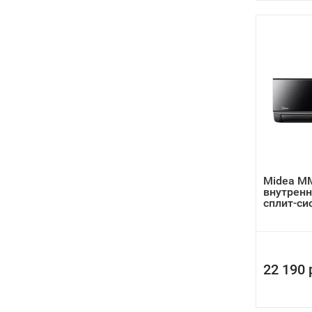
Midea M
внутренн
сплит-с
22 190 