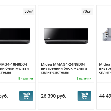
50м²
70м²
MAG4-18N8D0-I
Midea MMAG4-24N8D0-I
Midea
ий блок мульти
внутренний блок мульти
внутр
истемы
сплит-системы
сплит
В наличии
В наличии
руб.
26 390 руб.
44 49