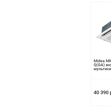
Midea M
Q(GA) вн
мультис
40 390 