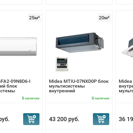
25м²
20м²
FA2-09N8D6-I
Midea MTIU-07NXD0P блок
Midea
ий блок
мультисистемы
внутр
истемы
внутренний
мульт
В наличии
В наличии
руб.
43 200 руб.
36 19