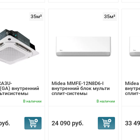
35м²
35м²
CA3U-
Midea MMFE-12N8D6-I
Midea
(GA) внутренний
внутренний блок мульти
внутр
льтисистемы
сплит-системы
сплит
В наличии
В наличии
руб.
24 090 руб.
33 49