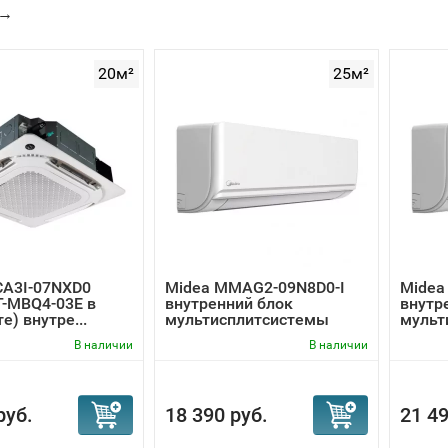
→
20м²
25м²
CA3I-07NXD0
Midea MMAG2-09N8D0-I
Midea
T-MBQ4-03E в
внутренний блок
внутр
е) внутре...
мультисплитсистемы
мульт
В наличии
В наличии
руб.
18 390 руб.
21 49