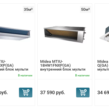
35м²
50м²
IU-
Midea MTIU-
Midea
XP(GA)
18HW1FNXP(GA)
Q(GA)
ий блок мульти
внутренний блок мульти
мульт
...
сплит-сис...
В наличии
В наличии
руб.
37 590 руб.
34 69