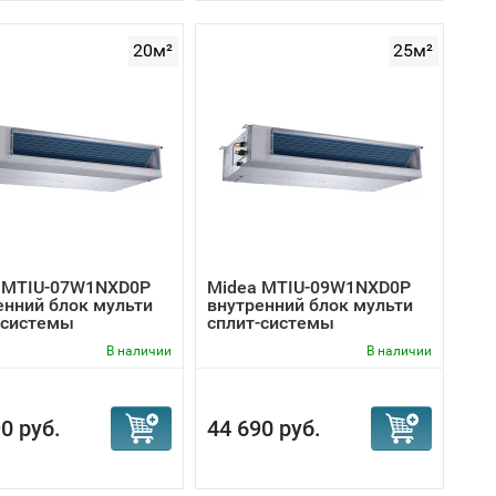
20м²
25м²
 MTIU-07W1NXD0P
Midea MTIU-09W1NXD0P
енний блок мульти
внутренний блок мульти
-системы
сплит-системы
В наличии
В наличии
0 руб.
44 690 руб.