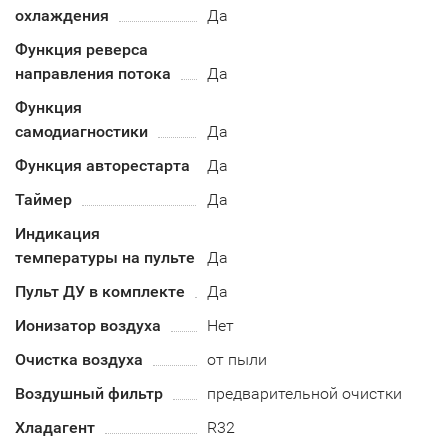
охлаждения
Да
Функция реверса
направления потока
Да
Функция
самодиагностики
Да
Функция авторестарта
Да
Таймер
Да
Индикация
температуры на пульте
Да
Пульт ДУ в комплекте
Да
Ионизатор воздуха
Нет
Очистка воздуха
от пыли
Воздушный фильтр
предварительной очистки
Хладагент
R32