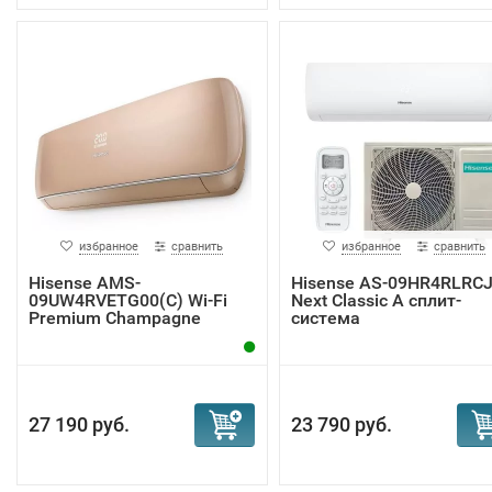
избранное
сравнить
избранное
сравнить
Hisense AMS-
Hisense AS-09HR4RLRC
09UW4RVETG00(С) Wi-Fi
Next Classic A сплит-
Premium Champagne
система
внутр...
27 190 руб.
23 790 руб.