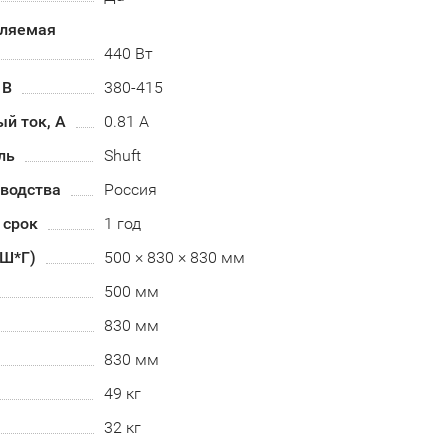
бляемая
440 Вт
 В
380-415
й ток, А
0.81 А
ль
Shuft
зводства
Россия
 срок
1 год
*Ш*Г)
500 × 830 × 830 мм
500 мм
830 мм
830 мм
49 кг
32 кг