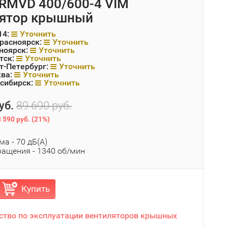
RMVD 400/600-4 VIM
лятор крышный
14:
Уточнить
Красноярск:
Уточнить
ноярск:
Уточнить
тск:
Уточнить
т-Петербург:
Уточнить
ква:
Уточнить
сибирск:
Уточнить
уб.
89 690 руб.
 590 руб.
(
21%
)
а - 70 дБ(А)
ращения - 1340 об/мин
Купить
ство по эксплуатации вентиляторов крышных