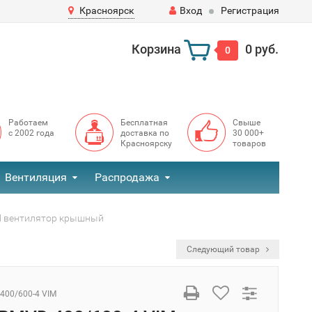
Красноярск
Вход
Регистрация
Корзина
0 руб.
0
Работаем
Бесплатная
Свыше
с 2002 года
доставка по
30 000+
Красноярску
товаров
Вентиляция
Распродажа
M вентилятор крышный
Следующий товар
400/600-4 VIM