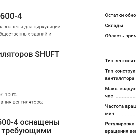
600-4
Остатки обн
Склады
азначены для циркуляции
общественных зданий и
Область при
иляторов SHUFT
Тип вентиля
Тип констру
вентилятора
Макс. воздух
%-100%;
час
вания вентилятора;
Частота вра
мин
600-4 оснащены
Регулировка 
е требующими
вращения ве