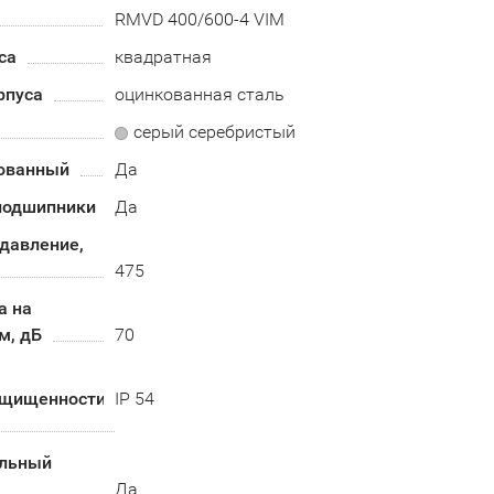
RMVD 400/600-4 VIM
са
квадратная
рпуса
оцинкованная сталь
серый серебристый
ованный
Да
подшипники
Да
давление,
475
а на
м, дБ
70
ащищенности
IP 54
альный
Да