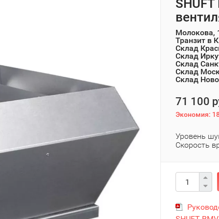
SHUFT 
венти
Молокова, 
Транзит в 
Склад Крас
Склад Ирку
Склад Санк
Склад Мос
Склад Ново
71 100 р
Экономия:
18
Уровень шум
Скорость в
Руковод
SHUFT RMV