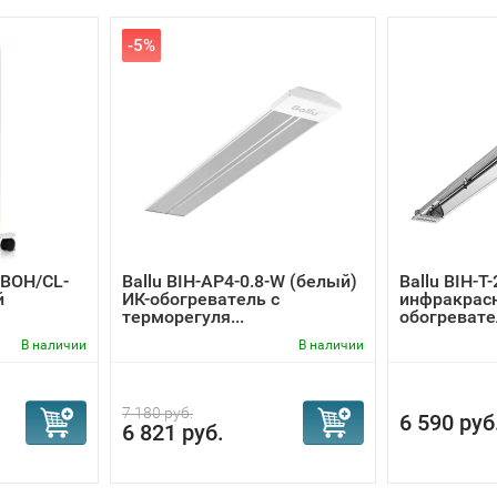
-5%
e BOH/CL-
Ballu BIH-AP4-0.8-W (белый)
Ballu BIH-T-
й
ИК-обогреватель с
инфракрас
терморегуля...
обогревате
В наличии
В наличии
7 180 руб.
6 590 руб
6 821 руб.