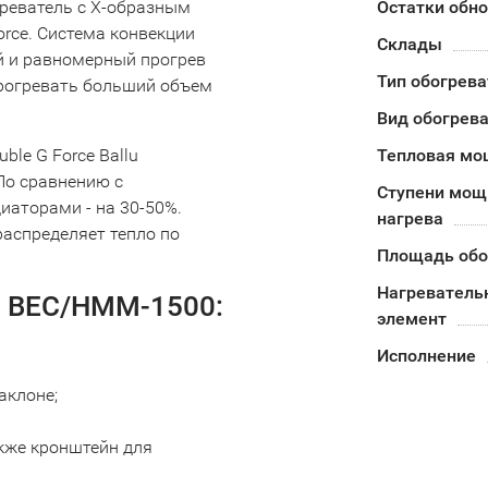
греватель с Х-образным
Остатки обн
rce. Система конвекции
Склады
й и равномерный прогрев
Тип обогрева
прогревать больший объем
Вид обогрев
le G Force Ballu
Тепловая мо
По сравнению с
Ступени мощ
аторами - на 30-50%.
нагрева
аспределяет тепло по
Площадь обо
Нагреватель
u BEC/HMM-1500:
элемент
Исполнение
аклоне;
кже кронштейн для