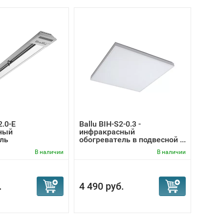
-11
2.0-E
Ballu BIH-S2-0.3 -
Ball
ный
инфракрасный
пуш
ль
обогреватель в подвесной ...
В наличии
В наличии
6 990
.
4 490 руб.
6 1