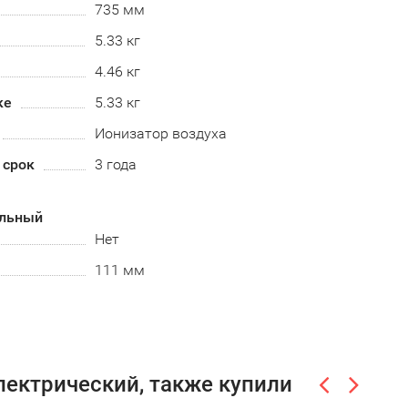
735 мм
5.33 кг
4.46 кг
ке
5.33 кг
Ионизатор воздуха
 срок
3 года
альный
Нет
111 мм
лектрический, также купили