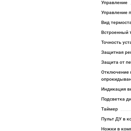
Управление
Управление п
Вид термост
Встроенный 
Точность уст
Защитная ре
Защита от п
Отключение 
опрокидыва
Индикация в
Подсветка д
Таймер
Пульт ДУ в к
Ножки в ком