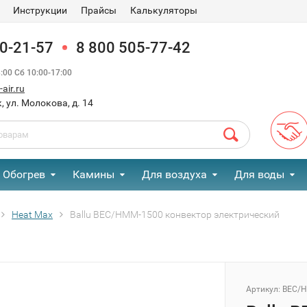
Инструкции
Прайсы
Калькуляторы
90-21-57
8 800 505-77-42
00 Сб 10:00-17:00
air.ru
, ул. Молокова, д. 14
Обогрев
Камины
Для воздуха
Для воды
Heat Max
Ballu BEC/HMM-1500 конвектор электрический
Артикул:
BEC/