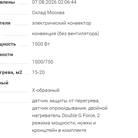
овлены
07.08.2026 02:06:44
Склад Москва
теля
электрический конвектор
а
конвекция (без вентилятора)
щность
1500 Вт
ности
1500/750
грева, м2
15-20
ный
Х-образный
датчик защиты от перегрева,
датчик опрокидывания, двойной
нагреватель Double G Force, 2
режима мощности, ножки и
кронштейн в комплекте