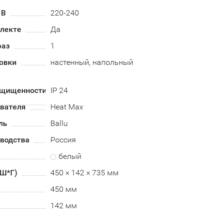
 В
220-240
плекте
Да
фаз
1
овки
настенный, напольный
ащищенности
IP 24
евателя
Heat Max
ль
Ballu
зводства
Россия
белый
*Ш*Г)
450 × 142 × 735 мм
450 мм
142 мм