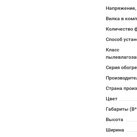
Напряжение,
Вилка в ком
Количество 
Способ устан
Класс
пылевлагоз
Серия обогр
Производите
Страна прои
Цвет
Габариты (В
Высота
Ширина