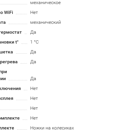
механическое
о WiFi
Нет
ата
механический
термостат
Да
ановки t°
1 °C
шетка
Да
ерегрева
Да
при
нии
Да
ключения
Нет
исплея
Нет
Нет
омплекте
Нет
плекте
Ножки на колесиках