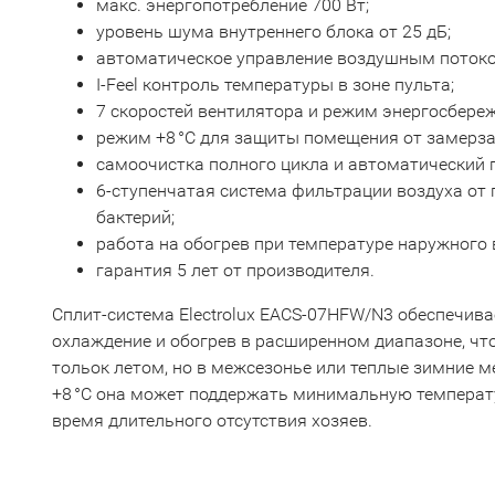
макс. энергопотребление 700 Вт;
уровень шума внутреннего блока от 25 дБ;
автоматическое управление воздушным потоко
I-Feel контроль температуры в зоне пульта;
7 скоростей вентилятора и режим энергосбереж
режим +8 °C для защиты помещения от замерза
самоочистка полного цикла и автоматический п
6-ступенчатая система фильтрации воздуха от 
бактерий;
работа на обогрев при температуре наружного в
гарантия 5 лет от производителя.
Сплит-система Electrolux EACS-07HFW/N3 обеспечив
охлаждение и обогрев в расширенном диапазоне, что
тольок летом, но в межсезонье или теплые зимние 
+8 °C она может поддержать минимальную температ
время длительного отсутствия хозяев.