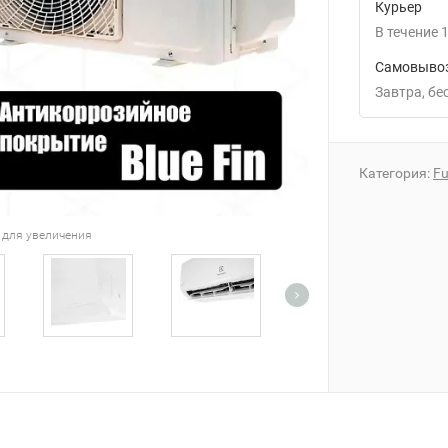
Курьер
В течение
1
Самовывоз
Завтра
Б
Категория:
Fu
 для увеличения