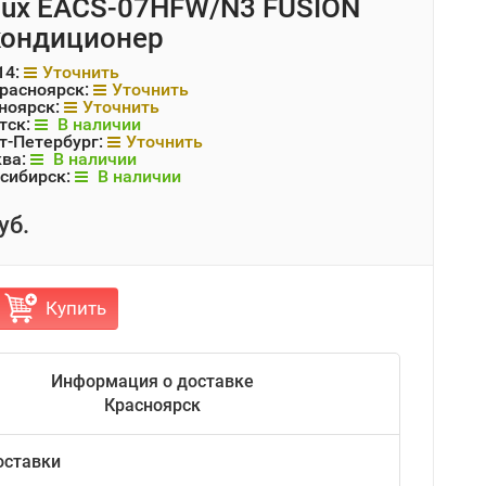
olux EACS-07HFW/N3 FUSION
кондиционер
14:
Уточнить
Красноярск:
Уточнить
ноярск:
Уточнить
тск:
В наличии
т-Петербург:
Уточнить
ква:
В наличии
сибирск:
В наличии
уб.
Купить
Информация о доставке
Красноярск
оставки