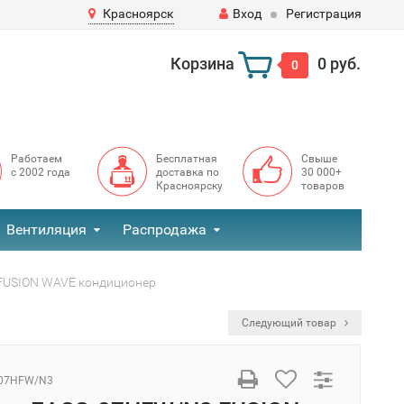
Красноярск
Вход
Регистрация
Корзина
0 руб.
0
Работаем
Бесплатная
Свыше
с 2002 года
доставка по
30 000+
Красноярску
товаров
Вентиляция
Распродажа
 FUSION WAVE кондиционер
Следующий товар
-07HFW/N3