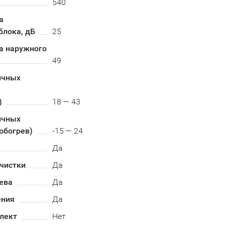
540
а
блока, дБ
25
а наружного
49
ичных
)
18 — 43
ичных
обогрев)
-15 — 24
Да
чистки
Да
ева
Да
ения
Да
лект
Нет