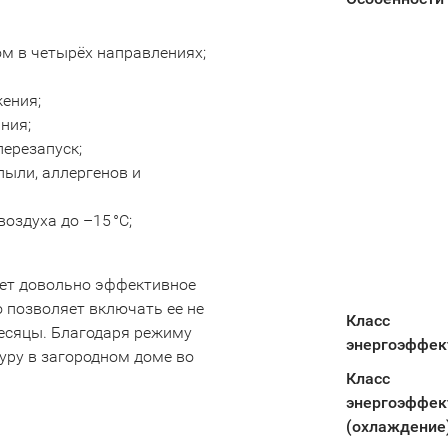
м в четырёх направлениях;
ения;
ния;
ерезапуск;
пыли, аллергенов и
оздуха до –15 °C;
ает довольно эффективное
 позволяет включать ее не
Класс
месяцы. Благодаря режиму
энергоэффек
уру в загородном доме во
Класс
энергоэффек
(охлаждение