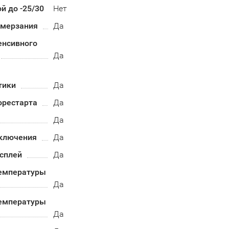
й до -25/30
Нет
бмерзания
Да
енсивного
Да
тики
Да
орестарта
Да
Да
ключения
Да
сплей
Да
емпературы
Да
емпературы
Да