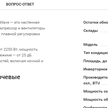
ВОПРОС-ОТВЕТ
 Wave — это настенная
Остатки обн
омпрессор и вентиляторы
Склады
 плавной регулировки
Модель
т 2250 Вт, мощность
Тип кондици
ежиме — от 25 дБ.
стей, включая ночной и
Площадь, до
Инверторное
лючевые
Производите
охл., BTU
Мощность о
Мощность об
Особенности