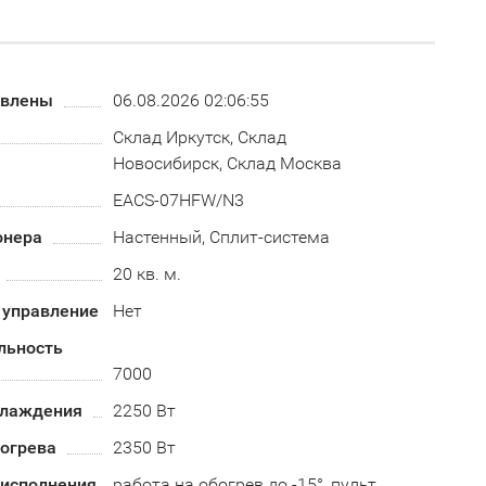
овлены
06.08.2026 02:06:55
Склад Иркутск, Склад
Новосибирск, Склад Москва
EACS-07HFW/N3
онера
Настенный, Сплит-система
20 кв. м.
 управление
Нет
льность
7000
хлаждения
2250 Вт
огрева
2350 Вт
 исполнения
работа на обогрев до -15°, пульт