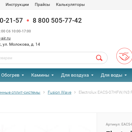
Инструкции
Прайсы
Калькуляторы
90-21-57
8 800 505-77-42
00 Сб 10:00-17:00
air.ru
, ул. Молокова, д. 14
Обогрев
Камины
Для воздуха
Для воды
енные сплит-системы
Fusion Wave
Electrolux EACS-07HFW/N3
Артикул:
EACS