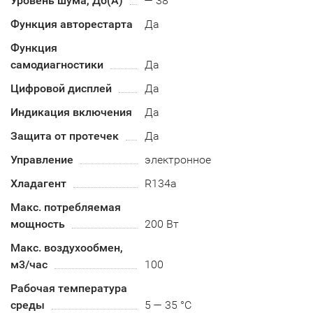
Уровень шума, Дб(А)
— 38
Функция авторестарта
Да
Функция
самодиагностики
Да
Цифровой дисплей
Да
Индикация включения
Да
Защита от протечек
Да
Управление
электронное
Хладагент
R134a
Макс. потребляемая
мощность
200 Вт
Макс. воздухообмен,
м3/час
100
Рабочая температура
среды
5 — 35 °C