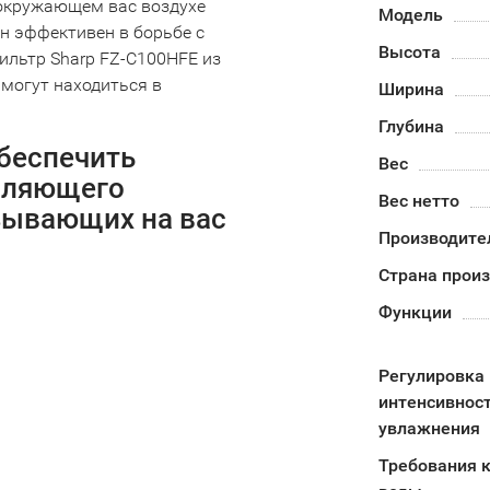
 окружающем вас воздухе
Модель
н эффективен в борьбе с
Высота
льтр Sharp FZ-C100HFE из
 могут находиться в
Ширина
Глубина
беспечить
Вес
вляющего
Вес нетто
азывающих на вас
Производите
Страна прои
Функции
Регулировка
интенсивнос
увлажнения
Требования к