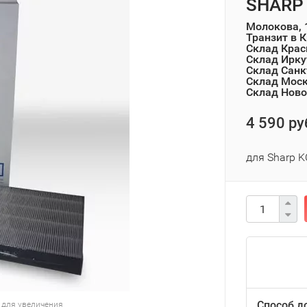
SHARP 
Молокова, 
Транзит в 
Склад Крас
Склад Ирку
Склад Санк
Склад Мос
Склад Ново
4 590 ру
для Sharp K
Способ д
 для увеличения