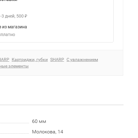
-3
дней
500
₽
 из магазина
есплатно
HARP
Картриджи, губки
SHARP
С увлажнением
ные элементы
60 мм
Молокова, 14