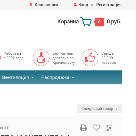
Красноярск
Вход
Регистрация
Корзина
0 руб.
0
Работаем
Бесплатная
Свыше
с 2002 года
доставка по
30 000+
Красноярску
товаров
Вентиляция
Распродажа
Следующий товар
00HFE