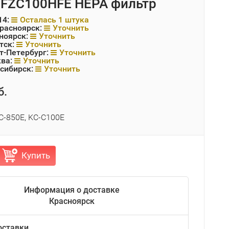
FZC100HFE HEPA фильтр
14:
Осталась 1 штука
Красноярск:
Уточнить
ноярск:
Уточнить
тск:
Уточнить
т-Петербург:
Уточнить
ква:
Уточнить
сибирск:
Уточнить
б.
C-850E, KC-C100E
Купить
Информация о доставке
Красноярск
оставки