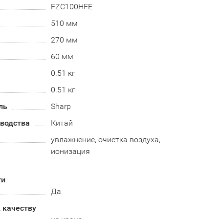
FZC100HFE
510 мм
270 мм
60 мм
0.51 кг
0.51 кг
ль
Sharp
зводства
Китай
увлажнение, очистка воздуха,
ионизация
ти
Да
 качеству