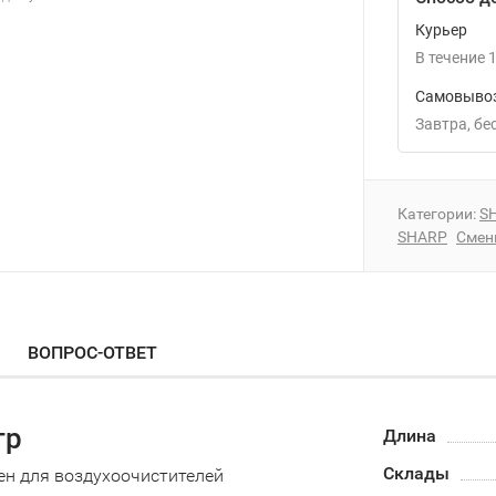
Курьер
В течение
1
Самовывоз
Завтра
Б
Категории:
S
SHARP
Смен
ВОПРОС-ОТВЕТ
тр
Длина
Склады
ен для воздухоочистителей