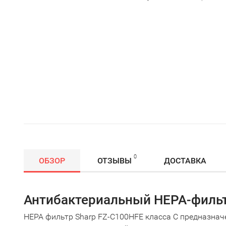
0
ОБЗОР
ОТЗЫВЫ
ДОСТАВКА
Антибактериальный HEPA-филь
HEPA фильтр Sharp FZ-C100HFE класса C предназнач