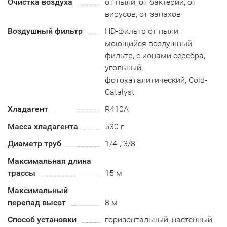
Очистка воздуха
от пыли, от бактерий, от
вирусов, от запахов
Воздушный фильтр
HD-фильтр от пыли,
моющийся воздушный
фильтр, с ионами серебра,
угольный,
фотокаталитический, Cold-
Catalyst
Хладагент
R410А
Масса хладагента
530 г
Диаметр труб
1/4", 3/8"
Максимальная длина
трассы
15 м
Максимальный
перепад высот
8 м
Способ установки
горизонтальный, настенный