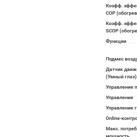
Коэфф. эффе
COP (обогрев
Коэфф. эффе
SCOP (обогре
Функции
Подмес возд
Датчик движ
(Умный глаз)
Управление п
Управление
Управление 
Online-контр
Макс. потре
мощность