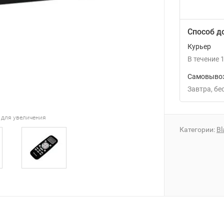
Способ д
Курьер
В течение
1
Самовывоз
Завтра
Б
 для увеличения
Категории:
Bl