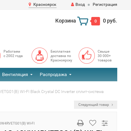
Красноярск
Вход
Регистрация
Корзина
0 руб.
0
Работаем
Бесплатная
Свыше
с 2002 года
доставка по
30 000+
Красноярску
товаров
Вентиляция
Распродажа
TG01(B) WI-FI Black Crystal DC Inverter сплит-система
Следующий товар
UW4RVETG01(B) WI-FI