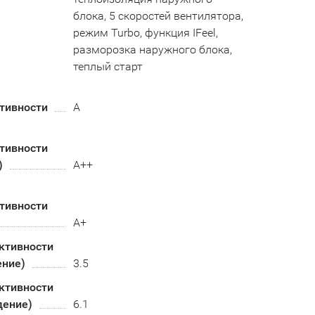
блока, 5 скоростей вентилятора,
режим Turbo, функция IFeel,
разморозка наружного блока,
теплый старт
тивности
A
тивности
)
А++
тивности
А+
ктивности
ение)
3.5
ктивности
дение)
6.1