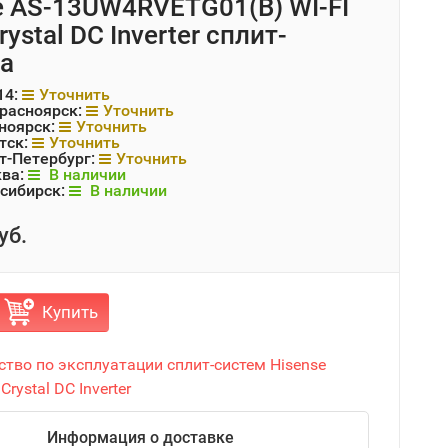
e AS-13UW4RVETG01(B) WI-FI
rystal DC Inverter сплит-
а
14:
Уточнить
Красноярск:
Уточнить
ноярск:
Уточнить
тск:
Уточнить
т-Петербург:
Уточнить
ква:
В наличии
сибирск:
В наличии
уб.
Купить
ство по эксплуатации сплит-систем Hisense
Crystal DC Inverter
Информация о доставке