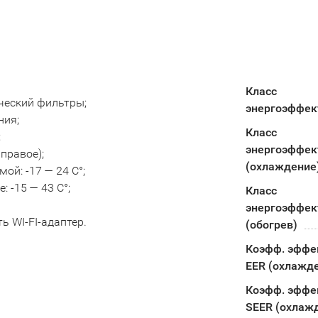
Класс
ический фильтры;
энергоэффек
ния;
Класс
;
энергоэффек
правое);
(охлаждение
ой: -17 — 24 С°;
 -15 — 43 С°;
Класс
энергоэффек
 WI-FI-адаптер.
(обогрев)
Коэфф. эффе
EER (охлажд
Коэфф. эффе
SEER (охлаж