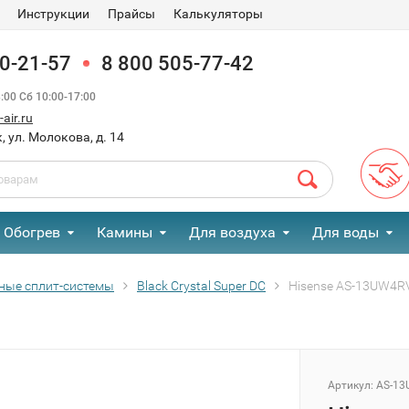
Инструкции
Прайсы
Калькуляторы
90-21-57
8 800 505-77-42
00 Сб 10:00-17:00
air.ru
, ул. Молокова, д. 14
Обогрев
Камины
Для воздуха
Для воды
ные сплит-системы
Black Crystal Super DC
Hisense AS-13UW4RVE
Артикул:
AS-13