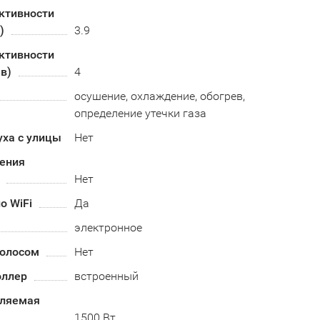
ктивности
)
3.9
ктивности
в)
4
осушение, охлаждение, обогрев,
определение утечки газа
уха с улицы
Нет
ения
Нет
о WiFi
Да
электронное
голосом
Нет
оллер
встроенный
бляемая
1500 Вт