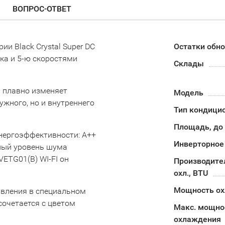
ВОПРОС-ОТВЕТ
ии Black Crystal Super DC
Остатки обн
ока и 5-ю скоростями
Склады
ь плавно изменяет
Модель
жного, но и внутреннего
Тип кондици
Площадь, до
энергоэффективности: А++
Инверторное
ьный уровень шума
ETG01(B) WI-FI он
Производите
охл., BTU
Мощность о
авления в специальном
сочетается с цветом
Макс. мощно
охлаждения