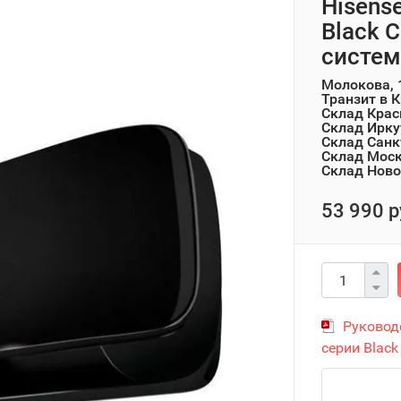
Hisens
Black C
систем
Молокова, 
Транзит в 
Склад Крас
Склад Ирку
Склад Санк
Склад Мос
Склад Ново
53 990 р
Руковод
серии Black 