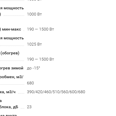
я мощность
)
1000 Вт
) мин-макс
190 — 1500 Вт
я мощность
1025 Вт
(обогрев)
190 — 1500 Вт
огрев зимой
до -15°
ообмен, м3/
680
ха, м3/ч
390/420/460/510/560/600/680
а
блока, дБ
23
ма внутр.