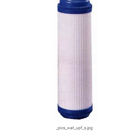
_pics_wat_upf_s.jpg