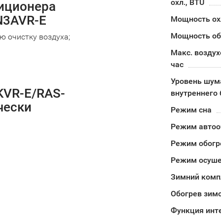
охл., BTU
иционера
N3AVR-E
Мощность о
Мощность об
 очистку воздуха;
Макс. воздух
час
Уровень шум
KVR-E/RAS-
внутреннего 
чески
Режим сна
Режим автоо
Режим обогр
Режим осуш
Зимний комп
Обогрев зимо
Функция инт