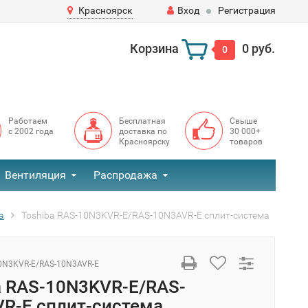
Красноярск
Вход
Регистрация
Корзина
0 руб.
0
Работаем
Бесплатная
Свыше
с 2002 года
доставка по
30 000+
Красноярску
товаров
Вентиляция
Распродажа
а
Toshiba RAS-10N3KVR-E/RAS-10N3AVR-E сплит-система
0N3KVR-E/RAS-10N3AVR-E
a RAS-10N3KVR-E/RAS-
R-E сплит-система