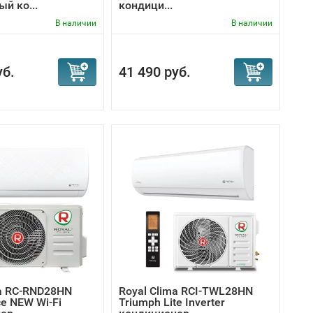
й ко...
кондици...
В наличии
В наличии
уб.
41 490 руб.
ma RC-RND28HN
Royal Clima RCI-TWL28HN
e NEW Wi-Fi
Triumph Lite Inverter