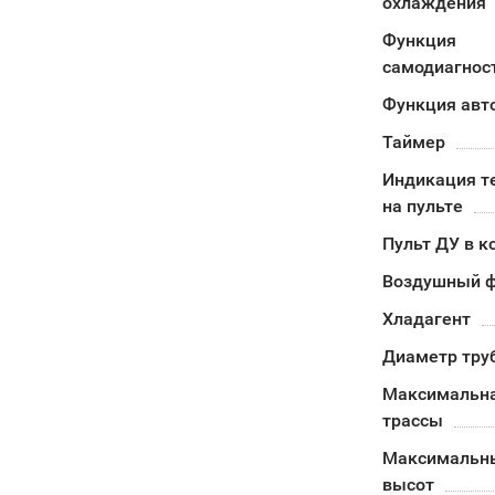
охлаждения
Функция
самодиагнос
Функция авт
Таймер
Индикация т
на пульте
Пульт ДУ в к
Воздушный ф
Хладагент
Диаметр тру
Максимальна
трассы
Максимальн
высот