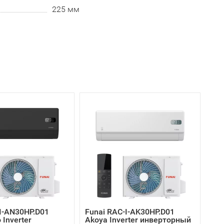
225 мм
I-AN30HP.D01
Funai RAC-I-AK30HP.D01
 Inverter
Akoya Inverter инверторный