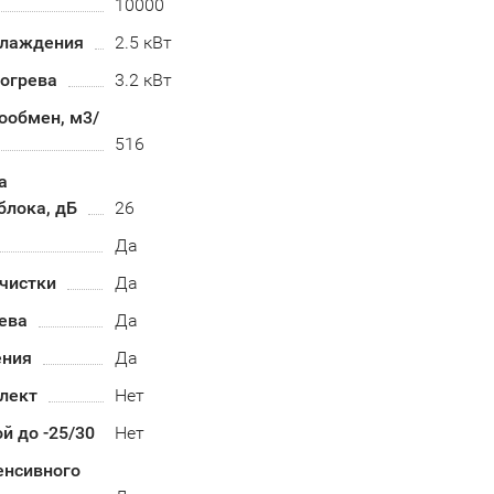
10000
хлаждения
2.5 кВт
огрева
3.2 кВт
ообмен, м3/
516
а
блока, дБ
26
Да
чистки
Да
ева
Да
ения
Да
лект
Нет
й до -25/30
Нет
енсивного