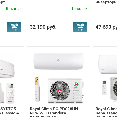
т...
инверторны
В наличии
В наличии
32 190 руб.
47 690 р
4SYDTG5
Royal Clima RC-PDC28HN
Royal Cli
 Classic A
NEW Wi-Fi Pandora
Renaissanc