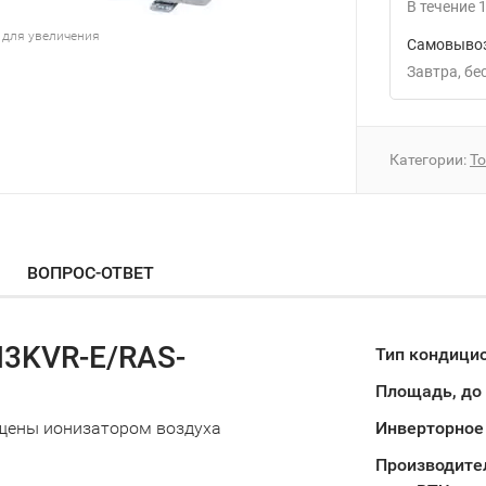
В течение
1
 для увеличения
Самовывоз
Завтра
Б
Категории:
To
ВОПРОС-ОТВЕТ
N3KVR-E/RAS-
Тип кондици
Площадь, до
щены ионизатором воздуха
Инверторное
Производите