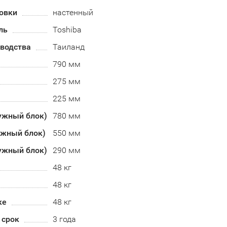
овки
настенный
ль
Toshiba
зводства
Таиланд
790 мм
275 мм
225 мм
ужный блок)
780 мм
ужный блок)
550 мм
ужный блок)
290 мм
48 кг
48 кг
ке
48 кг
 срок
3 года