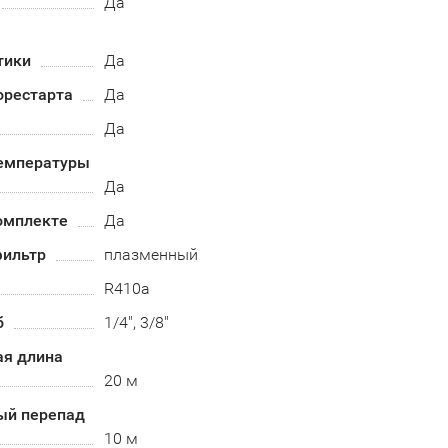
Да
тики
Да
орестарта
Да
Да
емпературы
Да
омплекте
Да
ильтр
плазменный
R410a
б
1/4", 3/8"
я длина
20 м
ый перепад
10 м