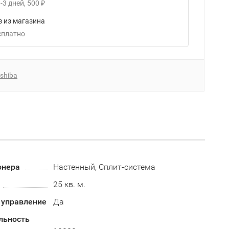
-3
дней
500
₽
 из магазина
есплатно
shiba
онера
Настенный, Сплит-система
25 кв. м.
 управление
Да
льность