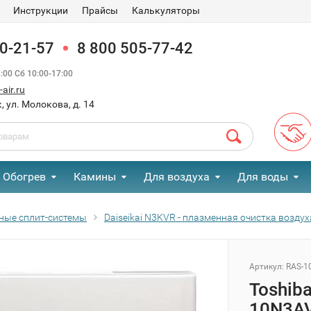
Инструкции
Прайсы
Калькуляторы
90-21-57
8 800 505-77-42
00 Сб 10:00-17:00
air.ru
, ул. Молокова, д. 14
Обогрев
Камины
Для воздуха
Для воды
ные сплит-системы
Daiseikai N3KVR - плазменная очистка воздух
Артикул:
RAS-1
Toshib
10N3AV