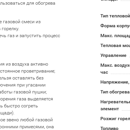
ользоваться для обогрева
Тип теплово
е газовой смеси из
Форма корпу
 горелку.
чь газ и запустить процесс
Макс. площа
Тепловая мо
Управление
ия из воздуха активно
Макс. воздух
остоянное проветривание;
час
ельзя оставлять без
Напряжение,
ючения при угасании
аботы газовой пушки;
Тип обогрева
 горения газа выделяется
Нагреватель
ь быстро согреть
элемент
щади).
Розжиг горе
бое звено любой газовой
торонними примесями, она
Топливо