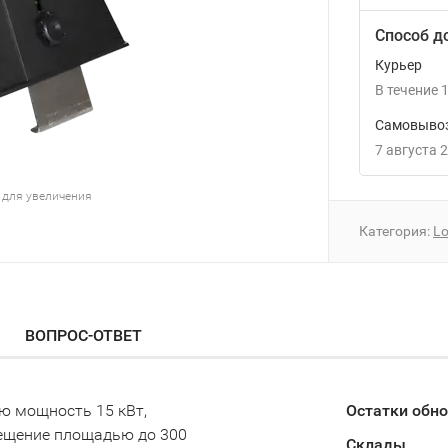
Способ д
Курьер
В течение
1
Самовывоз
7 августа 
 для увеличения
Категория:
Lo
ВОПРОС-ОТВЕТ
ую мощность 15 кВт,
Остатки обн
мещение площадью до 300
Склады