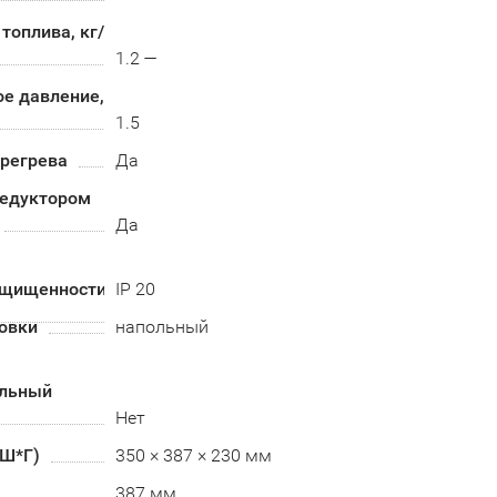
топлива, кг/
1.2 —
е давление,
1.5
ерегрева
Да
редуктором
Да
ащищенности
IP 20
овки
напольный
альный
Нет
*Ш*Г)
350 × 387 × 230 мм
387 мм