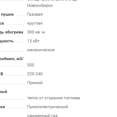
Новосибирск
й пушки
Газовая
са
круглая
дь обогрева
300 кв. м.
щность
15 кВт
механическое
ообмен, м3/
500
 В
220-240
Прямой
ный
тепло от сгорания топлива
лки
Пьезоэлектрический
сжиженный газ