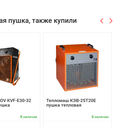
ая пушка, также купили
OV KVF-E30-32
Тепломаш КЭВ-25Т20Е
Ball
ушка
пушка тепловая
дизе
непр
В наличии
В наличии