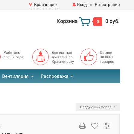
Красноярск
Вход
Регистрация
Корзина
0 руб.
0
Работаем
Бесплатная
Свыше
с 2002 года
доставка по
30 000+
Красноярску
товаров
Вентиляция
Распродажа
Следующий товар
5