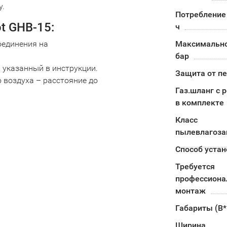
у.
Потребление 
t GHB-15:
ч
оединения на
Максимально
бар
 указанный в инструкции.
Защита от п
воздуха – расстояние до
Газ.шланг с 
в комплекте
Класс
пылевлагоз
Способ устан
Требуется
профессион
монтаж
Габариты (В
Ширина