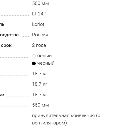
560 мм
LT-24P
ль
Loriot
зводства
Россия
 срок
2 года
белый
черный
18.7 кг
18.7 кг
ке
18.7 кг
560 мм
а
принудительная конвекция (с
вентилятором)