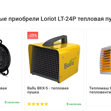
ые приобрели Loriot LT-24P тепловая п
-25%
овая
Ballu BKX-5 - тепловая
Тепломаш 
пушка
тепловенти
В наличии
В наличии