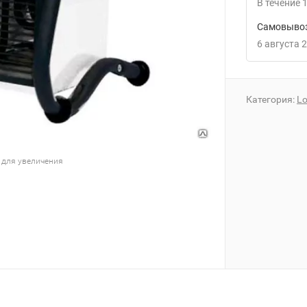
В течение
1
Самовывоз
6 августа 
Категория:
Lo
 для увеличения