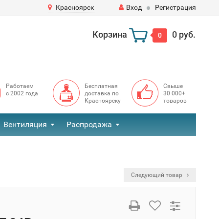
Красноярск
Вход
Регистрация
Корзина
0 руб.
0
Работаем
Бесплатная
Свыше
с 2002 года
доставка по
30 000+
Красноярску
товаров
Вентиляция
Распродажа
Следующий товар