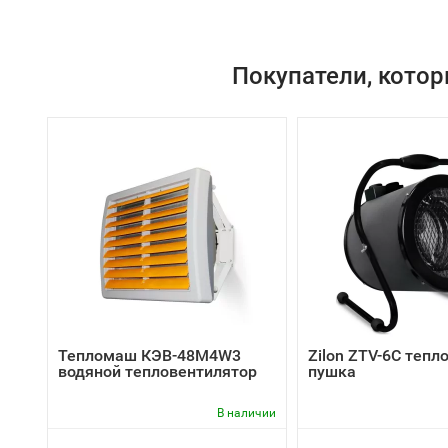
Покупатели, котор
Тепломаш КЭВ-48М4W3
Zilon ZTV-6C тепл
водяной тепловентилятор
пушка
В наличии