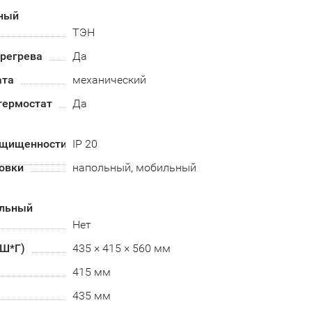
ный
ТЭН
ерегрева
Да
ата
механический
термостат
Да
ащищенности
IP 20
овки
напольный, мобильный
альный
Нет
*Ш*Г)
435 × 415 × 560 мм
415 мм
435 мм