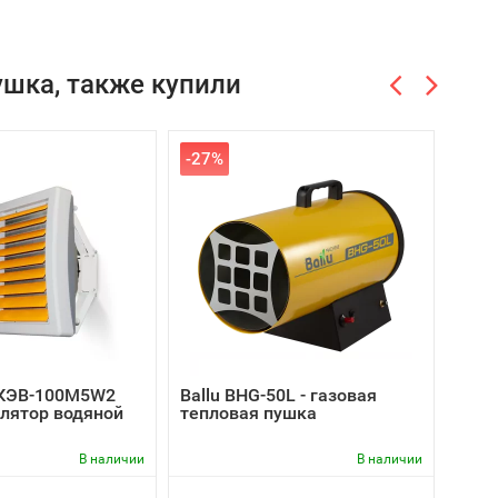
ушка, также купили
-27%
КЭВ-100M5W2
Ballu BHG-50L - газовая
Ball
лятор водяной
тепловая пушка
дизе
непр
В наличии
В наличии