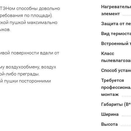
Нагреватель
 ТЭНом способны довольно
элемент
ребования по площади).
еской пушкой максимально
Защита от п
ыков.
Вид термост
Встроенный 
ивой поверхности вдали от
Класс
пылевлагоз
му воздухообмену, воздух
Способ устан
ой-либо преграды.
Требуется
вой пушки посторонними
профессион
монтаж
Габариты (В
Ширина
Высота