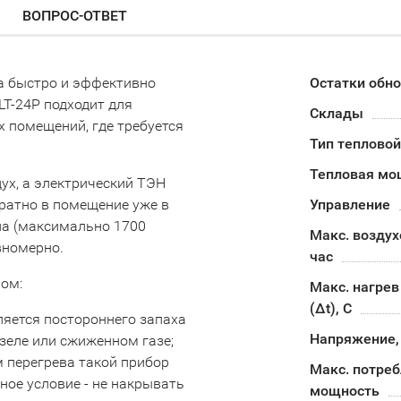
ВОПРОС-ОТВЕТ
на быстро и эффективно
Остатки обн
LT-24P подходит для
Склады
х помещений, где требуется
Тип теплово
Тепловая мо
дух, а электрический ТЭН
братно в помещение уже в
Управление
на (максимально 1700
Макс. воздух
вномерно.
час
ом:
Макс. нагрев
(Δt), C
ляется постороннего запаха
Напряжение,
изеле или сжиженном газе;
 перегрева такой прибор
Макс. потре
ное условие - не накрывать
мощность