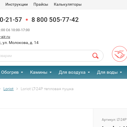
Инструкции
Прайсы
Калькуляторы
90-21-57
8 800 505-77-42
00 Сб 10:00-17:00
air.ru
, ул. Молокова, д. 14
Обогрев
Камины
Для воздуха
Для воды
Loriot
Loriot LT-24P тепловая пушка
Артикул:
LT-24P