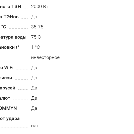
ного ТЭН
2000 Вт
их ТЭНов
Да
 °С
35-75
ратура воды
75 С
ановки t°
1 °C
инверторное
о WiFi
Да
лисой
Да
арусей
Да
алют
Да
HOMMYN
Да
от удара
нет