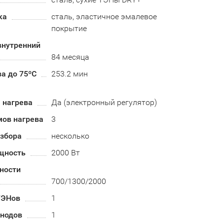
ка
сталь, эластичное эмалевое
покрытие
внутренний
84 месяца
а до 75ºС
253.2 мин
 нагрева
Да (электронный регулятор)
мов нагрева
3
азбора
несколько
щность
2000 Вт
ности
700/1300/2000
ТЭНов
1
анодов
1