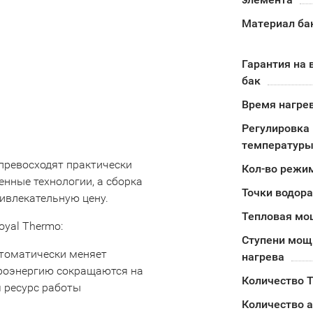
Материал ба
Гарантия на 
бак
Время нагрев
Регулировка
температуры
превосходят практически
Кол-во режи
нные технологии, а сборка
Точки водор
ивлекательную цену.
Тепловая мо
yal Thermo:
Ступени мощ
автоматически меняет
нагрева
троэнергию сокращаются на
Количество 
я ресурс работы
Количество 