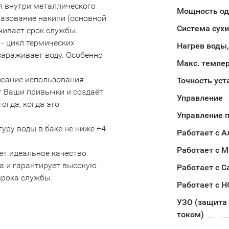
я внутри металлического
Мощность од
разование накипи (основной
Система сух
чивает срок службы.
 - цикл термических
Нагрев воды,
ззараживает воду. Особенно
Макс. темпе
исание использования
Точность уст
ет Ваши привычки и создаёт
Управление
огда, когда это
Управление п
ру воды в баке не ниже +4
Работает с А
Работает с М
ает идеальное качество
а и гарантирует высокую
Работает с С
срока службы.
Работает с 
УЗО (защита 
током)