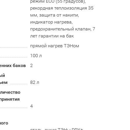
режим ECO (55 градусов),
рекордная теплоизоляция 35
мм, защита от накипи,
индикатор нагрева,
предохранительный клапан, 7
лет гарантии на бак
прямой нагрев ТЭНом
100 л
енних баков
2
ый
ъем
82 л
оличество
принятия
4
ного
сталь, сухие ТЭНы DRY+