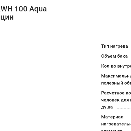
RWH 100 Aqua
ации
Тип нагрева
Объем бака
Кол-во внутр
Максимальн
полезный об
Расчетное к
человек для 
душа
Материал
нагреватель
элемента