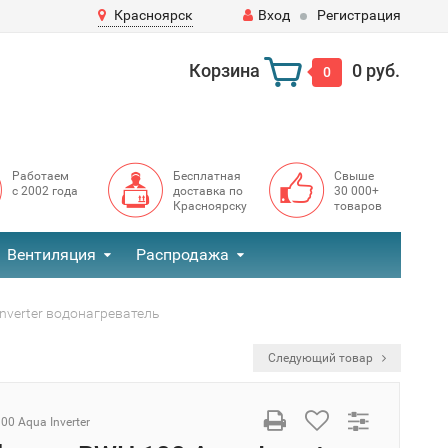
Красноярск
Вход
Регистрация
Корзина
0 руб.
0
Работаем
Бесплатная
Свыше
с 2002 года
доставка по
30 000+
Красноярску
товаров
Вентиляция
Распродажа
nverter водонагреватель
Следующий товар
0 Aqua Inverter