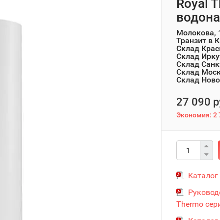
Royal 
водона
Молокова, 
Транзит в 
Склад Крас
Склад Ирку
Склад Санк
Склад Мос
Склад Ново
27 090 р
Экономия:
2 
Каталог
Руковод
Thermo сери