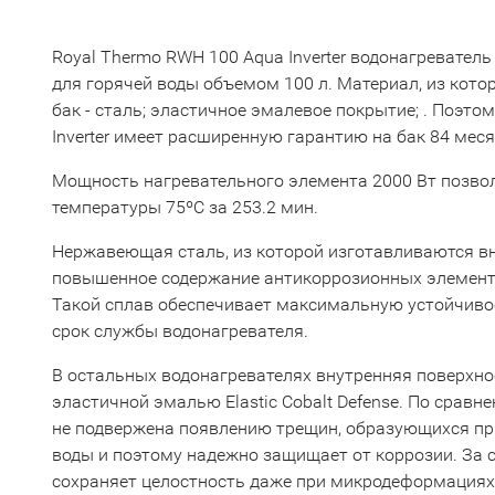
Royal Thermo RWH 100 Aqua Inverter водонагревател
для горячей воды объемом 100 л. Материал, из кото
бак - сталь; эластичное эмалевое покрытие; . Поэто
Inverter имеет расширенную гарантию на бак 84 меся
Мощность нагревательного элемента 2000 Вт позвол
температуры 75ºС за 253.2 мин.
Нержавеющая сталь, из которой изготавливаются вн
повышенное содержание антикоррозионных элементо
Такой сплав обеспечивает максимальную устойчивос
срок службы водонагревателя.
В остальных водонагревателях внутренняя поверхно
эластичной эмалью Elastic Cobalt Defense. По срав
не подвержена появлению трещин, образующихся пр
воды и поэтому надежно защищает от коррозии. За с
сохраняет целостность даже при микродеформациях