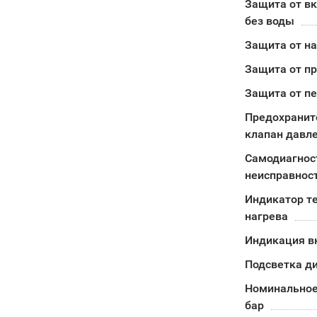
Защита от в
без воды
Защита от н
Защита от п
Защита от п
Предохранит
клапан давл
Самодиагнос
неисправнос
Индикатор т
нагрева
Индикация в
Подсветка д
Номинальное
бар