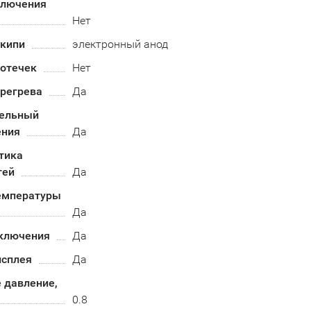
ключения
Нет
акипи
электронный анод
ротечек
Нет
ерегрева
Да
ельный
ения
Да
тика
тей
Да
емпературы
Да
ключения
Да
исплея
Да
 давление,
0.8