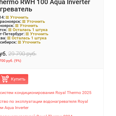
Thermo RWH 100 Aqua Inverter
греватель
14:
Уточнить
Красноярск:
Уточнить
ноярск:
Уточнить
тск:
Осталась 1 штука
т-Петербург:
Уточнить
ква:
Осталась 1 штука
сибирск:
Уточнить
уб.
29 790 руб.
700 руб.
(
9%
)
Купить
 систем кондиционирования Royal Thermo 2025
ство по эксплуатации водонагревателя Royal
и Aqua Inverter