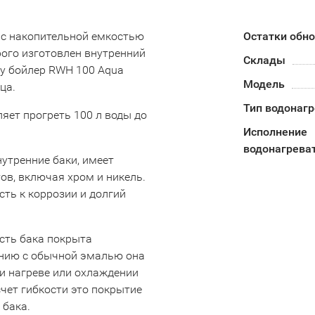
ь с накопительной емкостью
Остатки обн
рого изготовлен внутренний
Склады
му бойлер RWH 100 Aqua
Модель
ца.
Тип водонаг
яет прогреть 100 л воды до
Исполнение
водонагрева
утренние баки, имеет
в, включая хром и никель.
ть к коррозии и долгий
сть бака покрыта
нению с обычной эмалью она
и нагреве или охлаждении
чет гибкости это покрытие
 бака.