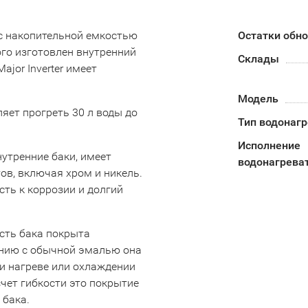
 с накопительной емкостью
Остатки обн
ого изготовлен внутренний
Склады
jor Inverter имеет
Модель
яет прогреть 30 л воды до
Тип водонаг
Исполнение
утренние баки, имеет
водонагрева
в, включая хром и никель.
ть к коррозии и долгий
сть бака покрыта
нению с обычной эмалью она
и нагреве или охлаждении
чет гибкости это покрытие
 бака.