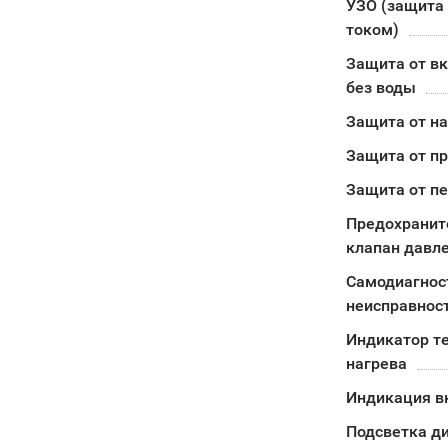
УЗО (защита 
током)
Защита от в
без воды
Защита от н
Защита от п
Защита от п
Предохранит
клапан давл
Самодиагнос
неисправнос
Индикатор т
нагрева
Индикация в
Подсветка д