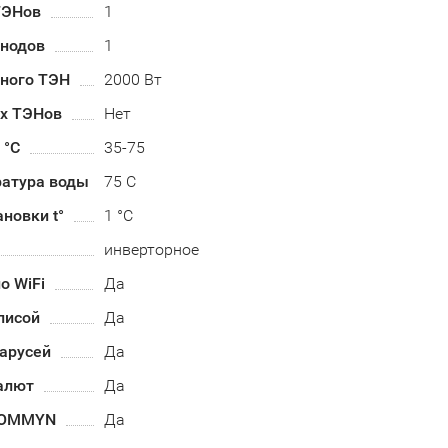
ТЭНов
1
анодов
1
ного ТЭН
2000 Вт
их ТЭНов
Нет
 °С
35-75
ратура воды
75 С
ановки t°
1 °C
инверторное
о WiFi
Да
лисой
Да
арусей
Да
алют
Да
HOMMYN
Да