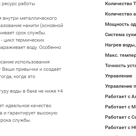
я ресурс работы
Количество 
Количество 
я внутри металлического
Мощность од
разование накипи (основной
чивает срок службы.
Система сух
 - цикл термических
Нагрев воды,
ззараживает воду. Особенно
Макс. темпе
исание использования
Точность уст
ет Ваши привычки и создаёт
Управление
огда, когда это
Управление п
ру воды в баке не ниже +4
Работает с А
ает идеальное качество
Работает с М
а и гарантирует высокую
Работает с С
срока службы.
Работает с 