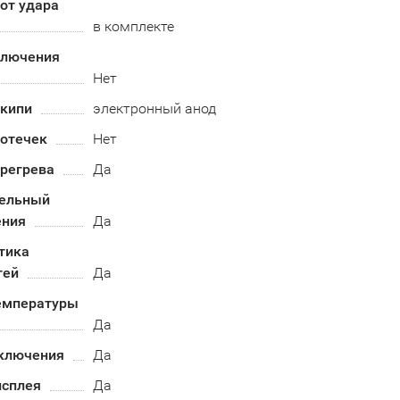
от удара
в комплекте
ключения
Нет
акипи
электронный анод
ротечек
Нет
ерегрева
Да
ельный
ения
Да
тика
тей
Да
емпературы
Да
ключения
Да
исплея
Да