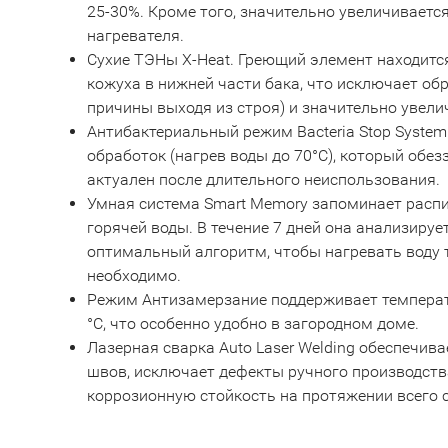
25-30%. Кроме того, значительно увеличиваетс
нагревателя.
Сухие ТЭНы X-Heat. Греющий элемент находитс
кожуха в нижней части бака, что исключает об
причины выходя из строя) и значительно увели
Антибактериальный режим Bacteria Stop System
обработок (нагрев воды до 70°С), который обе
актуален после длительного неиспользования.
Умная система Smart Memory запоминает расп
горячей воды. В течение 7 дней она анализиру
оптимальный алгоритм, чтобы нагревать воду т
необходимо.
Режим Антизамерзание поддерживает температу
°С, что особенно удобно в загородном доме.
Лазерная сварка Auto Laser Welding обеспечив
швов, исключает дефекты ручного производств
коррозионную стойкость на протяжении всего 