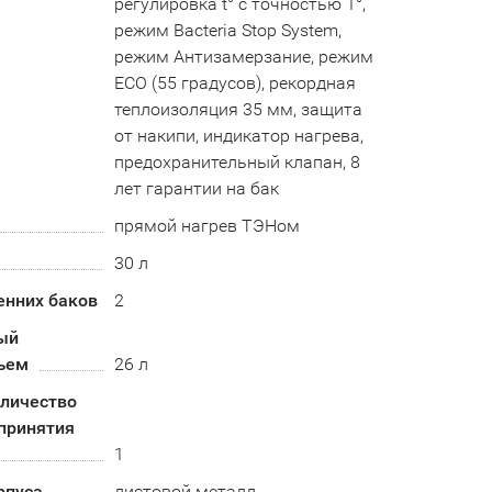
регулировка t° с точностью 1°,
режим Bacteria Stop System,
режим Антизамерзание, режим
ECO (55 градусов), рекордная
теплоизоляция 35 мм, защита
от накипи, индикатор нагрева,
предохранительный клапан, 8
лет гарантии на бак
прямой нагрев ТЭНом
30 л
енних баков
2
ый
ъем
26 л
оличество
принятия
1
рпуса
листовой металл