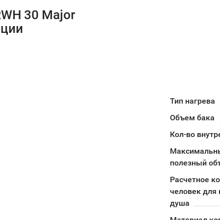
RWH 30 Major
ации
Тип нагрева
Объем бака
Кол-во внутр
Максимальн
полезный об
Расчетное к
человек для 
душа
Материал ко