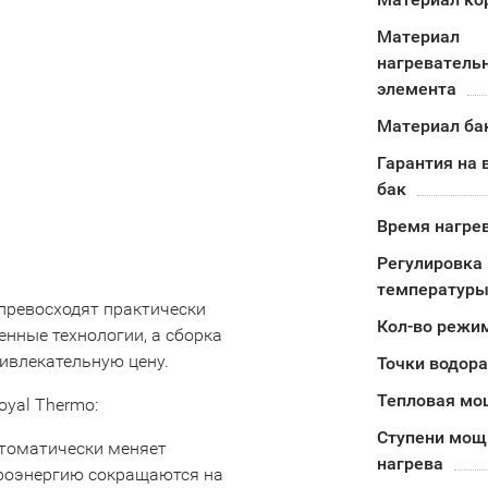
Материал
нагреватель
элемента
Материал ба
Гарантия на 
бак
Время нагрев
Регулировка
температуры
превосходят практически
Кол-во режи
нные технологии, а сборка
ивлекательную цену.
Точки водор
Тепловая мо
yal Thermo:
Ступени мощ
автоматически меняет
нагрева
троэнергию сокращаются на