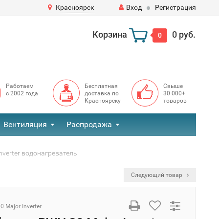
Красноярск
Вход
Регистрация
Корзина
0 руб.
0
Работаем
Бесплатная
Свыше
с 2002 года
доставка по
30 000+
Красноярску
товаров
Вентиляция
Распродажа
nverter водонагреватель
Следующий товар
 Major Inverter