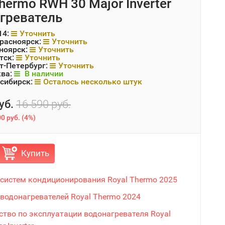
hermo RWH 30 Major Inverter
греватель
14:
Уточнить
Красноярск:
Уточнить
ноярск:
Уточнить
тск:
Уточнить
т-Петербург:
Уточнить
ква:
В наличии
сибирск:
Осталось несколько штук
уб.
16 590 руб.
0 руб.
(
4%
)
Купить
 систем кондиционирования Royal Thermo 2025
 водонагревателей Royal Thermo 2024
ство по эксплуатации водонагревателя Royal