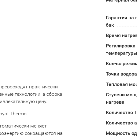
Гарантия на 
бак
Время нагрев
Регулировка
температуры
Кол-во режи
Точки водор
Тепловая мо
превосходят практически
нные технологии, а сборка
Ступени мощ
ивлекательную цену.
нагрева
Количество 
yal Thermo:
Количество 
автоматически меняет
троэнергию сокращаются на
Мощность од