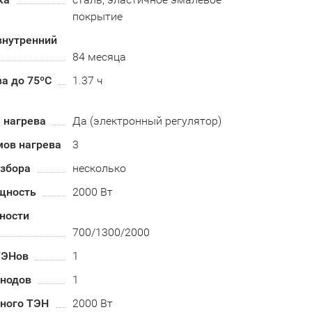
покрытие
внутренний
84 месяца
а до 75ºС
1.37 ч
 нагрева
Да (электронный регулятор)
мов нагрева
3
азбора
несколько
щность
2000 Вт
ности
700/1300/2000
ТЭНов
1
анодов
1
ного ТЭН
2000 Вт