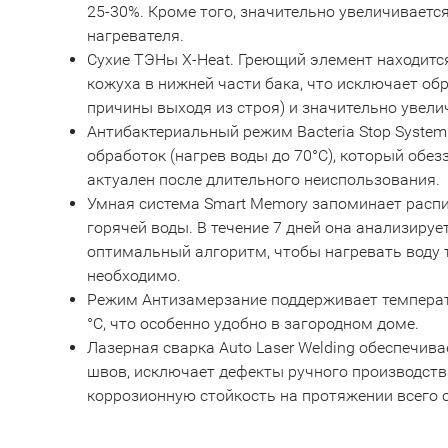
25-30%. Кроме того, значительно увеличиваетс
нагревателя.
Сухие ТЭНы X-Heat. Греющий элемент находитс
кожуха в нижней части бака, что исключает об
причины выходя из строя) и значительно увели
Антибактериальный режим Bacteria Stop System
обработок (нагрев воды до 70°С), который обе
актуален после длительного неиспользования.
Умная система Smart Memory запоминает расп
горячей воды. В течение 7 дней она анализиру
оптимальный алгоритм, чтобы нагревать воду т
необходимо.
Режим Антизамерзание поддерживает температу
°С, что особенно удобно в загородном доме.
Лазерная сварка Auto Laser Welding обеспечив
швов, исключает дефекты ручного производств
коррозионную стойкость на протяжении всего 