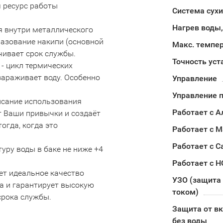
я ресурс работы
Система сух
Нагрев воды,
я внутри металлического
разование накипи (основной
Макс. темпе
чивает срок службы.
Точность уст
 - цикл термических
ззараживает воду. Особенно
Управление
Управление п
исание использования
Работает с А
ет Ваши привычки и создаёт
огда, когда это
Работает с М
Работает с С
ру воды в баке не ниже +4
Работает с 
ает идеальное качество
УЗО (защита 
а и гарантирует высокую
током)
срока службы.
Защита от в
без воды