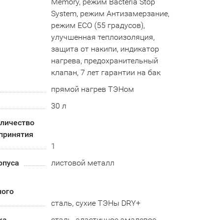
Memory, режим Bacteria Stop
System, режим Антизамерзание,
режим ECO (55 градусов),
улучшенная теплоизоляция,
защита от накипи, индикатор
нагрева, предохранительный
клапан, 7 лет гарантии на бак
прямой нагрев ТЭНом
30 л
оличество
принятия
1
рпуса
листовой металл
ного
сталь, сухие ТЭНы DRY+
ка
сталь, эластичное эмалевое