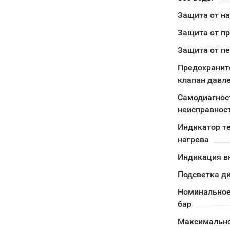
Защита от н
Защита от п
Защита от п
Предохранит
клапан давл
Самодиагнос
неисправнос
Индикатор т
нагрева
Индикация в
Подсветка д
Номинальное
бар
Максимально