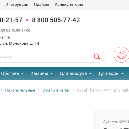
Инструкции
Прайсы
Калькуляторы
90-21-57
8 800 505-77-42
00 Сб 10:00-17:00
air.ru
, ул. Молокова, д. 14
Обогрев
Камины
Для воздуха
Для воды
Накопительные
Smalto Inverter
Royal Thermo RWH 30 Smalto
Артикул:
RWH 30