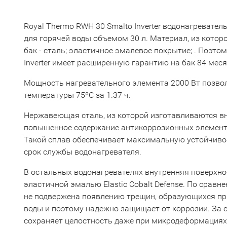
Royal Thermo RWH 30 Smalto Inverter водонагревате
для горячей воды объемом 30 л. Материал, из котор
бак - сталь; эластичное эмалевое покрытие; . Поэто
Inverter имеет расширенную гарантию на бак 84 меся
Мощность нагревательного элемента 2000 Вт позвол
температуры 75ºС за 1.37 ч.
Нержавеющая сталь, из которой изготавливаются вн
повышенное содержание антикоррозионных элементо
Такой сплав обеспечивает максимальную устойчивос
срок службы водонагревателя.
В остальных водонагревателях внутренняя поверхно
эластичной эмалью Elastic Cobalt Defense. По срав
не подвержена появлению трещин, образующихся пр
воды и поэтому надежно защищает от коррозии. За с
сохраняет целостность даже при микродеформациях