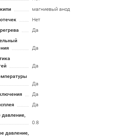
акипи
магниевый анод
ротечек
Нет
ерегрева
Да
ельный
ения
Да
тика
тей
Да
емпературы
Да
ключения
Да
исплея
Да
 давление,
0.8
е давление,