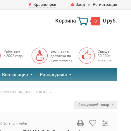
Красноярск
Вход
Регистрация
Корзина
0 руб.
0
Работаем
Бесплатная
Свыше
с 2002 года
доставка по
30 000+
Красноярску
товаров
Вентиляция
Распродажа
 Inverter водонагреватель
Следующий товар
 Smalto Inverter