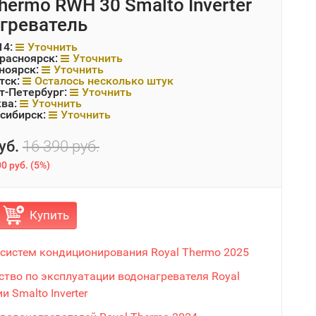
Thermo RWH 30 Smalto Inverter
греватель
14:
Уточнить
Красноярск:
Уточнить
ноярск:
Уточнить
тск:
Осталось несколько штук
т-Петербург:
Уточнить
ква:
Уточнить
сибирск:
Уточнить
уб.
16 390 руб.
0 руб.
(
5%
)
Купить
 систем кондиционирования Royal Thermo 2025
ство по эксплуатации водонагревателя Royal
и Smalto Inverter