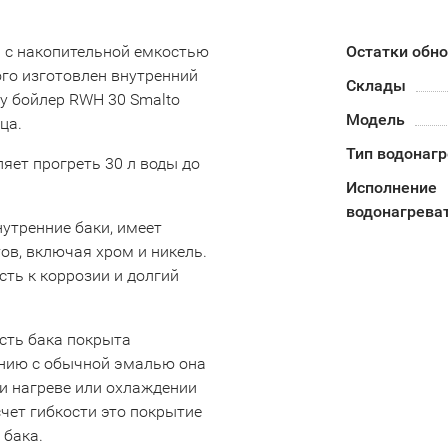
ль с накопительной емкостью
Остатки обн
ого изготовлен внутренний
Склады
му бойлер RWH 30 Smalto
Модель
ца.
Тип водонаг
яет прогреть 30 л воды до
Исполнение
водонагрева
утренние баки, имеет
в, включая хром и никель.
ть к коррозии и долгий
сть бака покрыта
нению с обычной эмалью она
и нагреве или охлаждении
чет гибкости это покрытие
 бака.