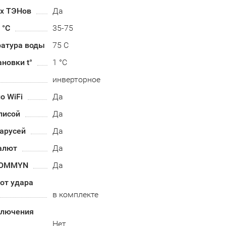
их ТЭНов
Да
 °С
35-75
ратура воды
75 С
ановки t°
1 °C
инверторное
о WiFi
Да
лисой
Да
арусей
Да
алют
Да
HOMMYN
Да
от удара
в комплекте
ключения
Нет