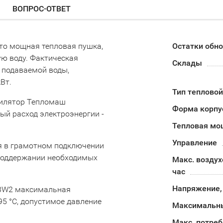
ВОПРОС-ОТВЕТ
то мощная тепловая пушка,
Остатки обн
ую воду. Фактическая
Склады
 подаваемой воды,
Вт.
Тип теплово
тилятор Тепломаш
Форма корпу
ый расход электроэнергии -
Тепловая мо
Управление
я в грамотном подключении
 поддержании необходимых
Макс. воздух
час
Напряжение,
T3W2 максимальная
5 °C, допустимое давление
Максимальны
Макс. потре