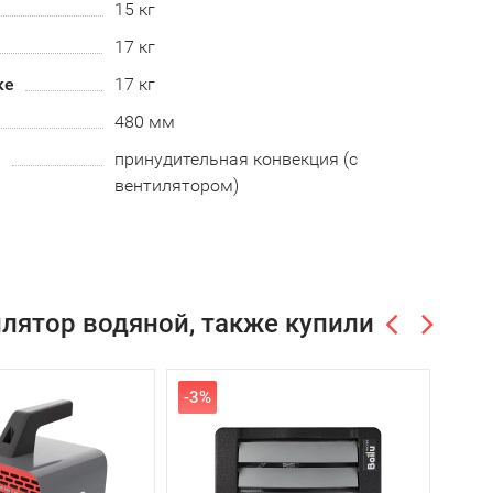
15 кг
17 кг
ке
17 кг
480 мм
а
принудительная конвекция (с
вентилятором)
лятор водяной, также купили
-3%
-19