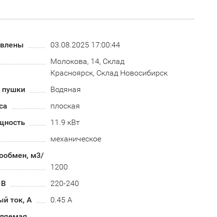
овлены
03.08.2025 17:00:44
Молокова, 14, Склад
Красноярск, Склад Новосибирск
й пушки
Водяная
са
плоская
щность
11.9 кВт
механическое
ообмен, м3/
1200
 В
220-240
й ток, А
0.45 А
бляемая