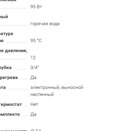
95 Вт
ный
горячая вода
ратура
ля
95 °C
е давление,
12
рубка
3/4"
ерегрева
Да
ата
электронный, выносной
настенный
термостат
Нет
омплекте
Да