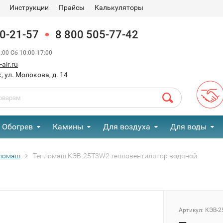
Инструкции
Прайсы
Калькуляторы
90-21-57
8 800 505-77-42
00 Сб 10:00-17:00
air.ru
, ул. Молокова, д. 14
Обогрев
Камины
Для воздуха
Для воды
ломаш
Тепломаш КЭВ-25T3W2 тепловентилятор водяной
Артикул:
КЭВ-2