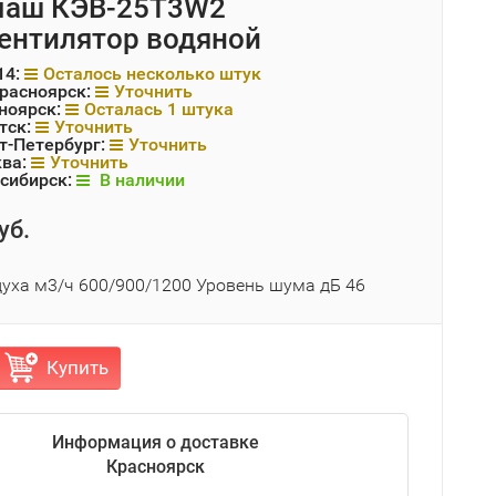
маш КЭВ-25T3W2
ентилятор водяной
14:
Осталось несколько штук
Красноярск:
Уточнить
ноярск:
Осталась 1 штука
тск:
Уточнить
т-Петербург:
Уточнить
ква:
Уточнить
сибирск:
В наличии
уб.
духа м3/ч 600/900/1200 Уровень шума дБ 46
Купить
Информация о доставке
Красноярск