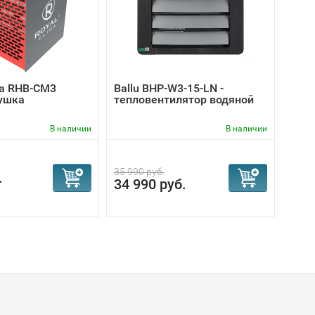
ma RHB-CM3
Ballu BHP-W3-15-LN -
Ball
ушка
тепловентилятор водяной
тепл
В наличии
В наличии
35 990 руб.
3 690
.
34 990 руб.
2 9