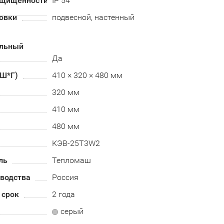
ащищенности
IP 54
овки
подвесной, настенный
альный
Да
*Ш*Г)
410 × 320 × 480 мм
320 мм
410 мм
480 мм
КЭВ-25T3W2
ль
Тепломаш
зводства
Россия
 срок
2 года
серый