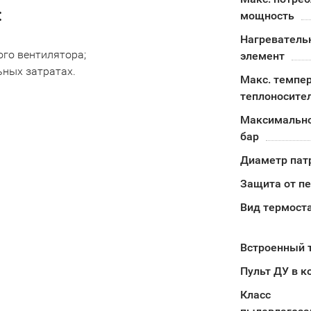
:
мощность
Нагреватель
ого вентилятора;
элемент
ных затратах.
Макс. темпе
теплоносите
Максимально
бар
Диаметр пат
Защита от п
Вид термост
Встроенный 
Пульт ДУ в к
Класс