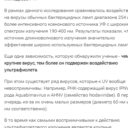
В рамках данного исследования сравнивалось воздейст
на вирусы обычных бактерицидных ламп диапазона 254 
более интенсивного ксенонового источника УФ с широки
спектром излучения 190-400 нм. Результаты показали, ч
источник длинноволнового излучения значительно
эффективнее широко используемых бактерицидных ламп
Еще одна зависимость, которую обнаружили ученые -
че
крупнее вирус, тем более он подвержен воздействию
ультрафиолета
.
При этом существует ряд вирусов, которые к UV вообще
невосприимчивы. Например, РНК-содержащий вирус IPN
рода Aquabirnavirus и AHNV (семейство Nodaviridae). В п
очередь из-за их очень малых размеров (диаметр 60 нм 
нм соответственно).
В то время как самыми восприимчивыми к действию
ультрафиолетового излучения являются крупные