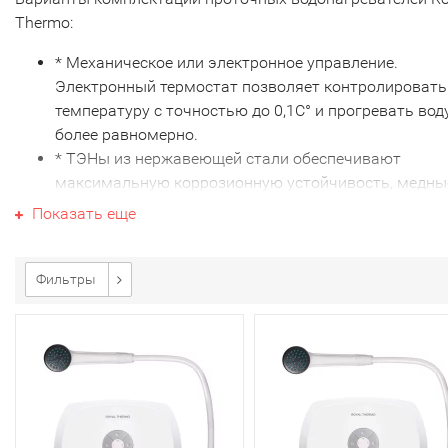
Thermo:
* Механическое или электронное управление.
Электронный термостат позволяет контролировать
температуру с точностью до 0,1С° и прогревать вод
более равномерно.
* ТЭНы из нержавеющей стали обеспечивают
максимальную коррозионную устойчивость, медны
сильнее подвержены коррозии. Иногда нагреватель
Показать еще
находится внутри специальной колбы, которая
предотваращает прямой контакт ТЭНА с водой, что
заметно продлевает срок его службы.
Фильтры
* Одна или несколько точек водоразбора. Более м
проточные водонагреватели способны обеспечиват
сразу несколько точек (ванную, кухню, санузел).
* Модели только для душа или крана, либо
универсальные, которые подходят одновременно дл
душа и крана.