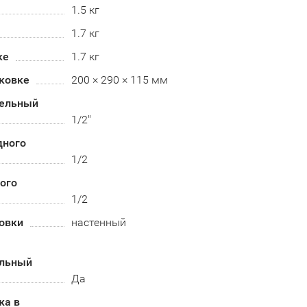
1.5 кг
1.7 кг
ке
1.7 кг
аковке
200 × 290 × 115 мм
ельный
1/2"
дного
1/2
ого
1/2
овки
настенный
альный
Да
жа в