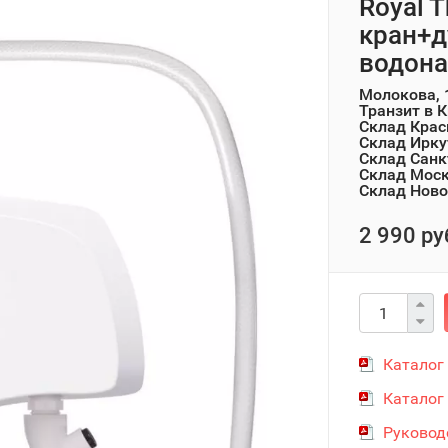
Royal T
кран+д
водона
Молокова, 
Транзит в 
Склад Крас
Склад Ирку
Склад Санк
Склад Мос
Склад Ново
2 990 ру
Каталог
Каталог
Руковод