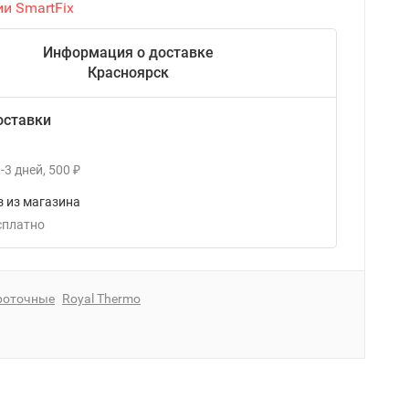
ии SmartFix
Информация о доставке
Красноярск
оставки
-3
дней
500
₽
 из магазина
есплатно
роточные
Royal Thermo