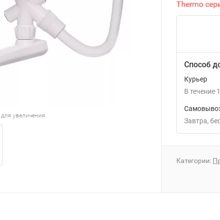
Thermo сер
Способ д
Курьер
В течение
1
Самовывоз
 для увеличения
Завтра
Б
Категории:
П