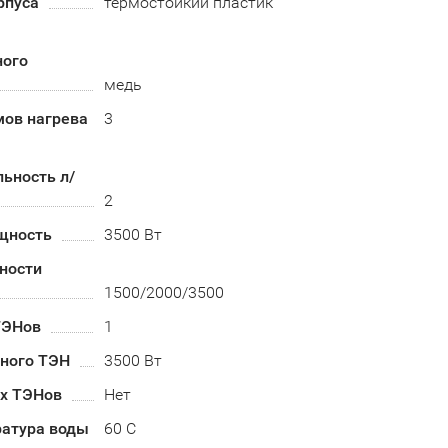
рпуса
термостойкий пластик
ного
медь
мов нагрева
3
ьность л/
2
щность
3500 Вт
ности
1500/2000/3500
ТЭНов
1
ного ТЭН
3500 Вт
их ТЭНов
Нет
ратура воды
60 С