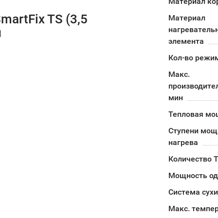
Материал ко
artFix TS (3,5
Материал
нагреватель
и
элемента
Кол-во режи
Макс.
производител
мин
Тепловая мо
Ступени мощ
нагрева
Количество 
Мощность од
Система сух
Макс. темпе