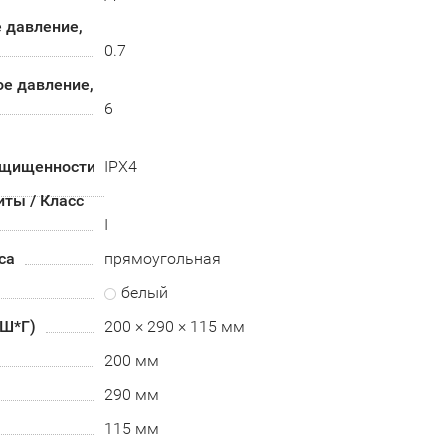
 давление,
0.7
е давление,
6
ащищенности
IPX4
ты / Класс
I
са
прямоугольная
белый
*Ш*Г)
200 × 290 × 115 мм
200 мм
290 мм
115 мм