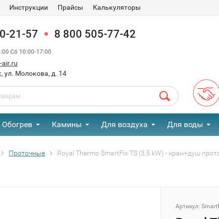
Инструкции
Прайсы
Калькуляторы
90-21-57
8 800 505-77-42
00 Сб 10:00-17:00
air.ru
, ул. Молокова, д. 14
Обогрев
Камины
Для воздуха
Для воды
Проточные
Royal Thermo SmartFix TS (3,5 kW) - кран+душ пр
Артикул:
SmartF