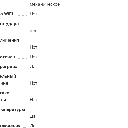
механическое
о WiFi
Нет
от удара
нет
ключения
Нет
ротечек
Нет
ерегрева
Да
ельный
ения
Нет
тика
тей
Нет
емпературы
Да
ключения
Да