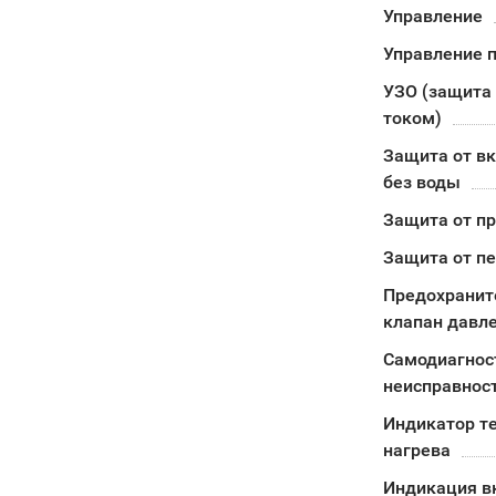
Управление
Управление п
УЗО (защита 
током)
Защита от в
без воды
Защита от п
Защита от п
Предохранит
клапан давл
Самодиагнос
неисправнос
Индикатор т
нагрева
Индикация в