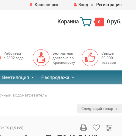
Красноярск
Вход
Регистрация
Корзина
0 руб.
0
Работаем
Бесплатная
Свыше
с 2002 года
доставка по
30 000+
Красноярску
товаров
Вентиляция
Распродажа
оточный водонагреватель
Следующий товар
ix TS (3,5 kW)