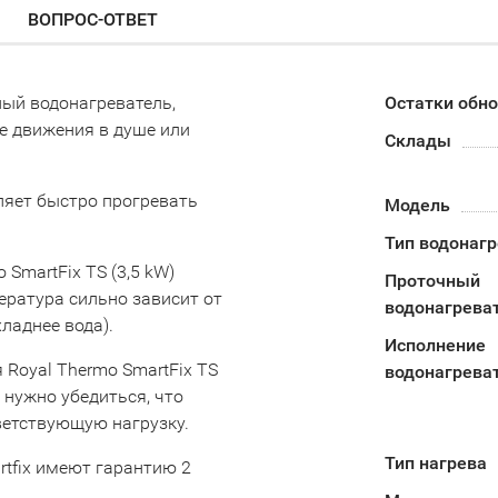
ВОПРОС-ОТВЕТ
чный водонагреватель,
Остатки обн
е движения в душе или
Склады
яет быстро прогревать
Модель
Тип водонаг
SmartFix TS (3,5 kW)
Проточный
ература сильно зависит от
водонагрева
ладнее вода).
Исполнение
Royal Thermo SmartFix TS
водонагрева
 нужно убедиться, что
ветствующую нагрузку.
Тип нагрева
rtfix имеют гарантию 2