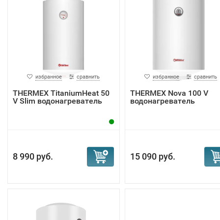
квартире в соответствии с вашим графиком жизни,
прогревая воду только к нужному времени.
Режим Антизамерзание позволяет поддержать
минимальную t° воды в баке +4°С.
Антибактериальная обработка Bacteria Stop System
обеспечивает безопасность питьевой воды. Она
избранное
сравнить
избранное
сравнить
предотвращает размножение бактерий в
THERMEX TitaniumHeat 50
THERMEX Nova 100 V
водонагревателе, периодически прогревая воду до 7
V Slim водонагреватель
водонагреватель
8 990 руб.
15 090 руб.