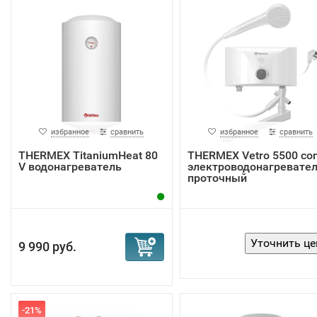
избранное
сравнить
избранное
сравнить
THERMEX TitaniumHeat 80
THERMEX Vetro 5500 co
V водонагреватель
электроводонагревате
Греющий элемент из нержавеющей стали - самый
проточный
надежный. Этот материал обеспечивает длительну
защиту коррозии без частой замены магниевого ан
Медный нагреватель быстрее всего прогревает воду
менее устойчив к коррозии, поэтому требует более
9 990 руб.
частой замены Mg анода.
Стальные ТЭНы с эмалированным покрытием деше
но эмаль начинает со временем растрескиваться и
теряет защитные свойства.
-21%