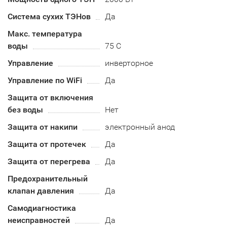
Система сухих ТЭНов
Да
Макс. температура
воды
75 С
Управление
инверторное
Управление по WiFi
Да
Защита от включения
без воды
Нет
Защита от накипи
электронный анод
Защита от протечек
Да
Защита от перегрева
Да
Предохранительный
клапан давления
Да
Самодиагностика
неисправностей
Да