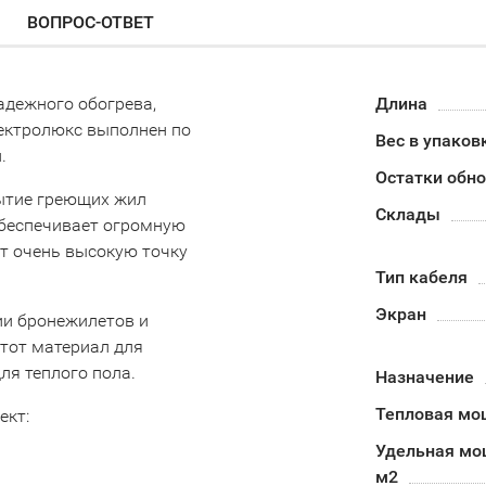
ВОПРОС-ОТВЕТ
надежного обогрева,
Длина
ектролюкс выполнен по
Вес в упаков
и.
Остатки обн
рытие греющих жил
Склады
обеспечивает огромную
ет очень высокую точку
Тип кабеля
Экран
ии бронежилетов и
тот материал для
ля теплого пола.
Назначение
Тепловая мо
ект:
Удельная мощ
м2