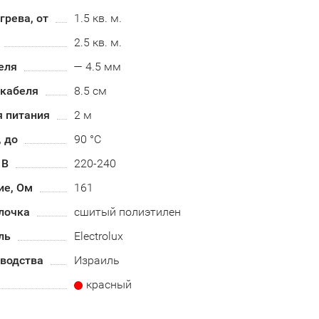
рева, от
1.5 кв. м.
2.5 кв. м.
еля
— 4.5 мм
 кабеля
8.5 см
я питания
2 м
, до
90 °C
 В
220-240
ие, Ом
161
лочка
сшитый полиэтилен
ль
Electrolux
зводства
Израиль
красный