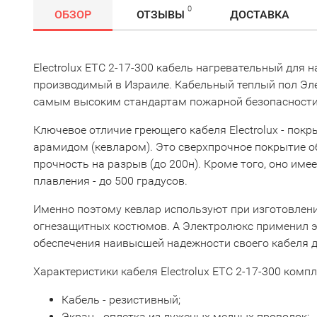
0
ОБЗОР
ОТЗЫВЫ
ДОСТАВКА
Electrolux ETC 2-17-300 кабель нагревательный для 
производимый в Израиле. Кабельный теплый пол Эл
самым высоким стандартам пожарной безопасност
Ключевое отличие греющего кабеля Electrolux - пок
арамидом (кевларом). Это сверхпрочное покрытие 
прочность на разрыв (до 200н). Кроме того, оно име
плавления - до 500 градусов.
Именно поэтому кевлар используют при изготовлен
огнезащитных костюмов. А Электролюкс применил э
обеспечения наивысшей надежности своего кабеля д
Характеристики кабеля Electrolux ETC 2-17-300 компл
Кабель - резистивный;
Экран - оплетка из луженых медных проволок;