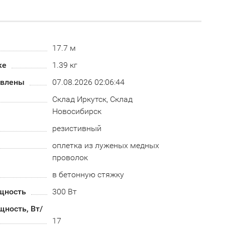
17.7 м
ке
1.39 кг
овлены
07.08.2026 02:06:44
Склад Иркутск, Склад
Новосибирск
резистивный
оплетка из луженых медных
проволок
в бетонную стяжку
щность
300 Вт
ность, Вт/
17