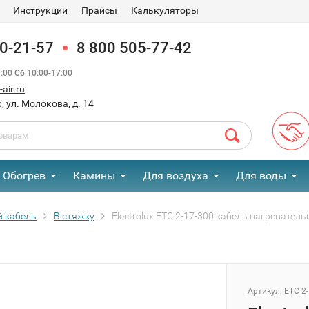
Инструкции
Прайсы
Калькуляторы
90-21-57
8 800 505-77-42
00 Сб 10:00-17:00
air.ru
, ул. Молокова, д. 14
Обогрев
Камины
Для воздуха
Для воды
 кабель
В стяжку
Electrolux ETC 2-17-300 кабель нагревател
Артикул:
ETC 2