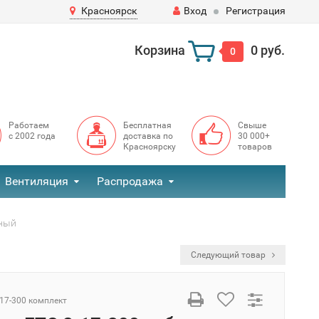
Красноярск
Вход
Регистрация
Корзина
0 руб.
0
Работаем
Бесплатная
Свыше
с 2002 года
доставка по
30 000+
Красноярску
товаров
Вентиляция
Распродажа
ьный
Следующий товар
-17-300 комплект