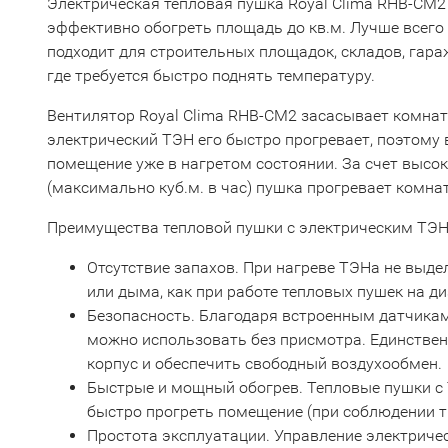
Электрическая тепловая пушка Royal Clima RHB-CM2
эффективно обогреть площадь до кв.м. Лучше всего
подходит для строительных площадок, складов, гара
где требуется быстро поднять температуру.
Вентилятор Royal Clima RHB-CM2 засасывает комнат
электрический ТЭН его быстро прогревает, поэтому 
помещение уже в нагретом состоянии. За счет высо
(максимально куб.м. в час) пушка прогревает комна
Преимущества тепловой пушки с электрическим ТЭН
Отсутствие запахов. При нагреве ТЭНа не выде
или дыма, как при работе тепловых пушек на д
Безопасность. Благодаря встроенным датчикам
можно использовать без присмотра. Единствен
корпус и обеспечить свободный воздухообмен.
Быстрые и мощный обогрев. Тепловые пушки с
быстро прогреть помещение (при соблюдении т
Простота эксплуатации. Управление электрич