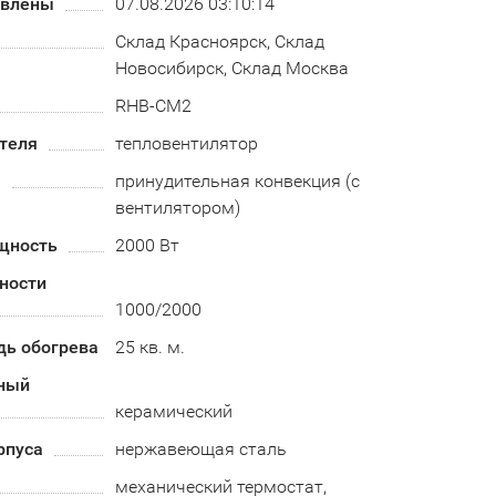
овлены
07.08.2026 03:10:14
Склад Красноярск, Склад
Новосибирск, Склад Москва
RHB-CM2
теля
тепловентилятор
а
принудительная конвекция (с
вентилятором)
щность
2000 Вт
ности
1000/2000
дь обогрева
25 кв. м.
ный
керамический
рпуса
нержавеющая сталь
механический термостат,