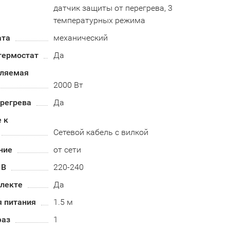
датчик защиты от перегрева, 3
температурных режима
ата
механический
термостат
Да
бляемая
2000 Вт
ерегрева
Да
 к
Сетевой кабель с вилкой
ние
от сети
 В
220-240
плекте
Да
я питания
1.5 м
фаз
1