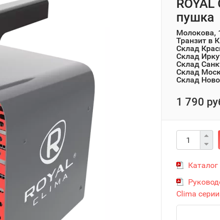
ROYAL 
пушка
Молокова, 
Транзит в 
Склад Крас
Склад Ирку
Склад Санк
Склад Мос
Склад Ново
1 790 ру
Каталог
Руковод
Clima сери