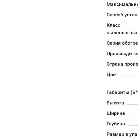
Максимальны
Способ устан
Класс
пылевлагоз
Серия обогр
Производите
Страна прои
Цвет
Габариты (В
Высота
Ширина
Глубина
Размер в уп