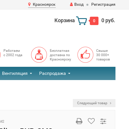
Красноярск
Вход
Регистрация
Корзина
0 руб.
0
Работаем
Бесплатная
Свыше
с 2002 года
доставка по
30 000+
Красноярску
товаров
Вентиляция
Распродажа
Следующий товар
CM2