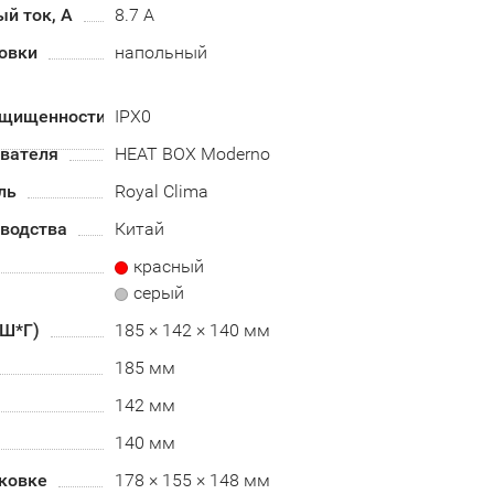
й ток, А
8.7 А
овки
напольный
ащищенности
IPX0
евателя
HEAT BOX Moderno
ль
Royal Clima
зводства
Китай
красный
серый
*Ш*Г)
185 × 142 × 140 мм
185 мм
142 мм
140 мм
аковке
178 × 155 × 148 мм