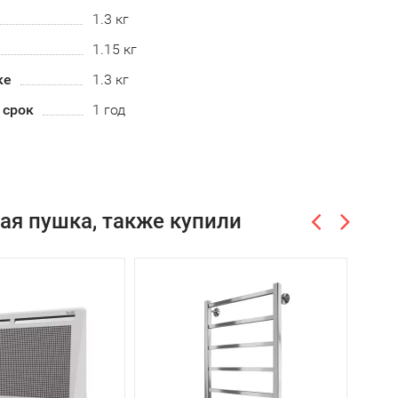
1.3 кг
1.15 кг
ке
1.3 кг
 срок
1 год
ая пушка, также купили