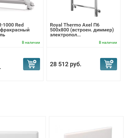
R-1000 Red
Royal Thermo Axel П6
Roya
инфракрасный
500х800 (встроен. диммер)
500х
ль
электропол...
элек
В наличии
В наличии
28 512 руб.
17 
.