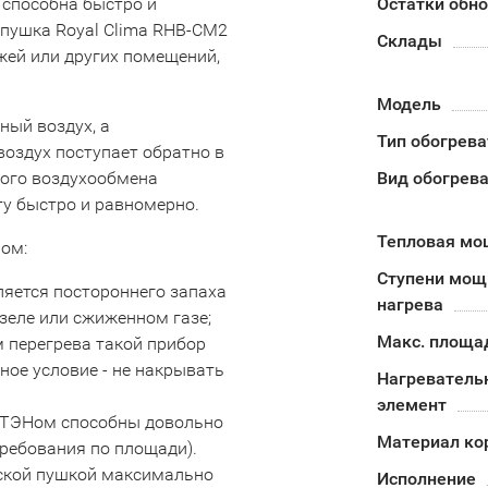
 способна быстро и
Остатки обн
 пушка Royal Clima RHB-CM2
Склады
жей или других помещений,
Модель
ный воздух, а
Тип обогрева
воздух поступает обратно в
кого воздухообмена
Вид обогрев
ту быстро и равномерно.
Тепловая мо
ом:
Ступени мощ
ляется постороннего запаха
нагрева
изеле или сжиженном газе;
Макс. площа
 перегрева такой прибор
ное условие - не накрывать
Нагреватель
элемент
 ТЭНом способны довольно
Материал ко
ребования по площади).
еской пушкой максимально
Исполнение