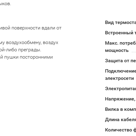
ыков.
Вид термост
ивой поверхности вдали от
Встроенный 
му воздухообмену, воздух
Макс. потре
ой-либо преграды.
мощность
вой пушки посторонними
Защита от п
Подключение
электросети
Электропита
Напряжение,
Вилка в ком
Длина кабел
Количество 