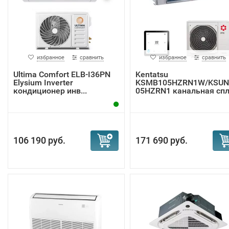
избранное
сравнить
избранное
сравнить
Ultima Comfort ELB-I36PN
Kentatsu
Elysium Inverter
KSMB105HZRN1W/KSUN
кондиционер инв...
05HZRN1 канальная спл
система
106 190 руб.
171 690 руб.