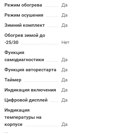
Режим обогрева
Да
Режим осушения
Да
Зимний комплект
Да
Обогрев зимой до
-25/30
Нет
Функция
самодиагностики
Да
Функция авторестарта
Да
Таймер
Да
Индикация включения
Да
Цифровой дисплей
Да
Индикация
температуры на
корпусе
Да