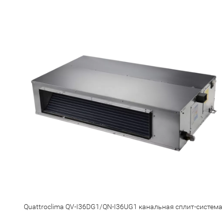
Quattroclima QV-I36DG1/QN-I36UG1 канальная сплит-систем