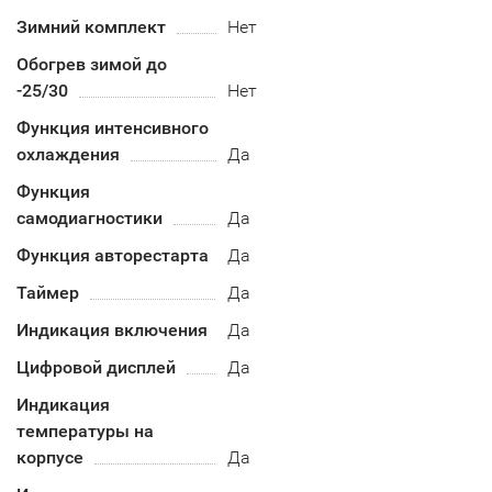
Зимний комплект
Нет
Обогрев зимой до
-25/30
Нет
Функция интенсивного
охлаждения
Да
Функция
самодиагностики
Да
Функция авторестарта
Да
Таймер
Да
Индикация включения
Да
Цифровой дисплей
Да
Индикация
температуры на
корпусе
Да