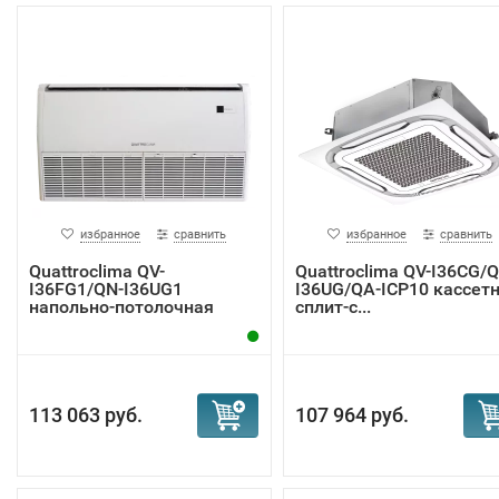
избранное
сравнить
избранное
сравнить
Quattroclima QV-
Quattroclima QV-I36CG/Q
I36FG1/QN-I36UG1
I36UG/QA-ICP10 кассет
напольно-потолочная
сплит-с...
спли...
113 063 руб.
107 964 руб.