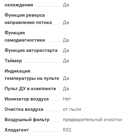
охлаждения
Да
Функция реверса
направления потока
Да
Функция
самодиагностики
Да
Функция авторестарта
Да
Таймер
Да
Индикация
температуры на пульте
Да
Пульт ДУ в комплекте
Да
Ионизатор воздуха
Нет
Очистка воздуха
от пыли
Воздушный фильтр
предварительной очистки
Хладагент
R32