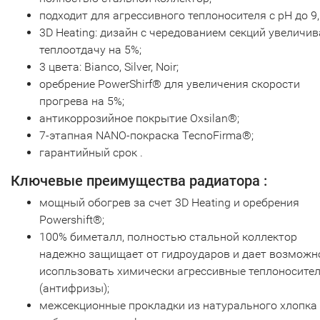
подходит для агрессивного теплоносителя с рН до 9,
3D Heating: дизайн с чередованием секций увеличив
теплоотдачу на 5%;
3 цвета: Bianco, Silver, Noir;
оребрение PowerShirf® для увеличения скорости
прогрева на 5%;
антикоррозийное покрытие Oxsilan®;
7-этапная NANO-покраска TecnoFirma®;
гарантийный срок .
Ключевые преимущества радиатора :
мощный обогрев за счет 3D Heating и оребрения
Powershift®;
100% биметалл, полностью стальной коллектор
надежно защищает от гидроударов и дает возможн
исопльзовать химически агрессивные теплоносите
(антифризы);
межсекционные прокладки из натурального хлопка 