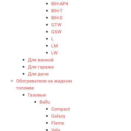
BIH-AP4
BIH-T
BIH-S
GTW
GSW
L
LM
LW
Для ванной
Для гаража
Для дачи
Обогреватели на жидком
топливе
Газовые
Ballu
Compact
Galaxy
Flame
Vela