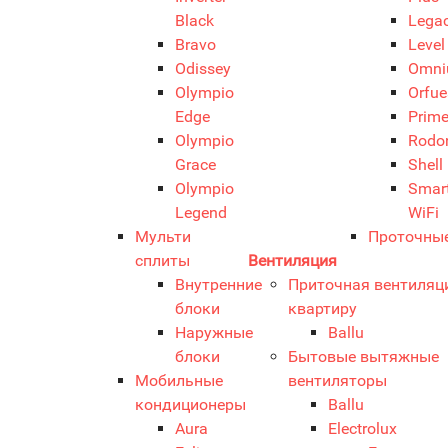
Black
Lega
Bravo
Level
Odissey
Omn
Olympio
Orfu
Edge
Prim
Olympio
Rodo
Grace
Shell
Olympio
Smar
Legend
WiFi
Мульти
Проточны
сплиты
Вентиляция
Внутренние
Приточная вентиляц
блоки
квартиру
Наружные
Ballu
блоки
Бытовые вытяжные
Мобильные
вентиляторы
кондиционеры
Ballu
Aura
Electrolux