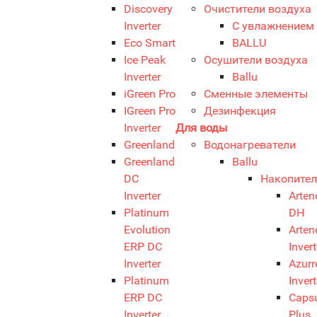
Discovery
Очистители воздуха
Inverter
С увлажнением
Eco Smart
BALLU
Ice Peak
Осушители воздуха
Inverter
Ballu
iGreen Pro
Сменные элементы
IGreen Pro
Дезинфекция
Inverter
Для воды
Greenland
Водонагреватели
Greenland
Ballu
DC
Накопите
Inverter
Arten
Platinum
DH
Evolution
Arten
ERP DC
Invert
Inverter
Azurr
Platinum
Invert
ERP DC
Caps
Inverter
Plus