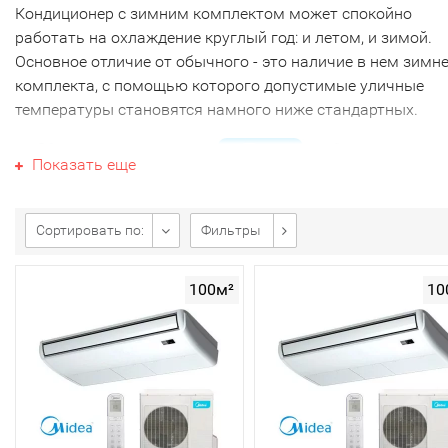
Кондиционер с зимним комплектом может спокойно
работать на охлаждение круглый год: и летом, и зимой.
Основное отличие от обычного - это наличие в нем зимн
комплекта, с помощью которого допустимые уличные
температуры становятся намного ниже стандартных.
Он
адаптирует
Показать еще
работу сплит-
системы к
пониженным
Сортировать по:
Фильтры
температурам. 
время как обы
100м²
10
неинверторный прибор может эксплуатироваться только
-5 градусов, а инверторные сплит-системы до -15\20
градусов, кондиционеры с установленным зимним
комплектом могут спокойно работать до -30 и даже до -4
градусов.
В Красноярске чаще всего устанавливаются в серверных