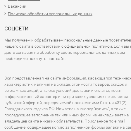
Купить готовый кондиционер с
зимним комплектом - в Чистом
Вакансии
Политика обработки персональных данных
воздухе!
СОЦСЕТИ
Мы получаем и обрабатываем персональные данные посетителе
нашего сайта в соответствии с
официальной политикой
. Если вы 
даете согласия на обработку своих персональных данных,вам
необходимо покинуть наш сайт.
Вся представленная на сайте информация, касающаяся техничес
характеристик, наличия на складе, стоимости товаров, скидок и
рекламных акций, а также условий доставки и оплаты, носит
информационный характер и ни при каких условиях не является
публичной офертой, определяемой положениями Статьи 437(2)
Гражданского кодекса РФ. Нажатие на кнопку "купить", а также
последующее заполнение тех или иных форм, не накладывает на
владельцев сайта никаких обязательств. Присланное по e-mail
сообщение, содержащее копию заполненной формы заявки на сай