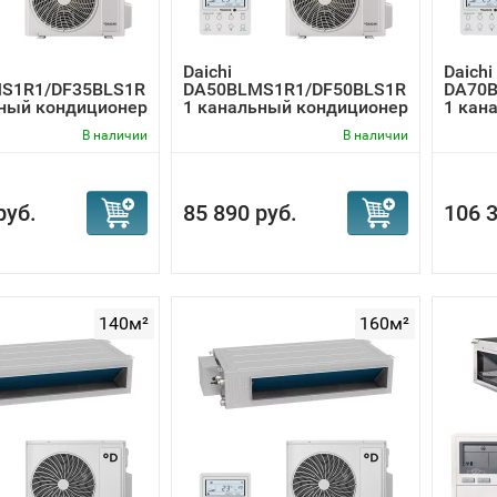
Daichi
Daichi
S1R1/DF35BLS1R
DA50BLMS1R1/DF50BLS1R
DA70B
ьный кондиционер
1 канальный кондиционер
1 кан
В наличии
В наличии
руб.
85 890 руб.
106 3
140м²
160м²