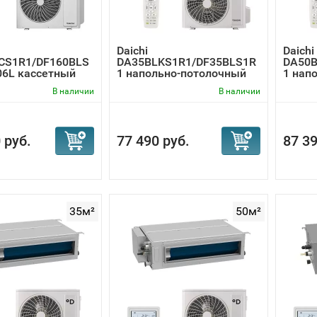
Daichi
Daichi
CS1R1/DF160BLS
DA35BLKS1R1/DF35BLS1R
DA50B
06L кассетный
1 напольно-потолочный
1 нап
онер
кондици...
кондиц
В наличии
В наличии
 руб.
77 490 руб.
87 39
35м²
50м²