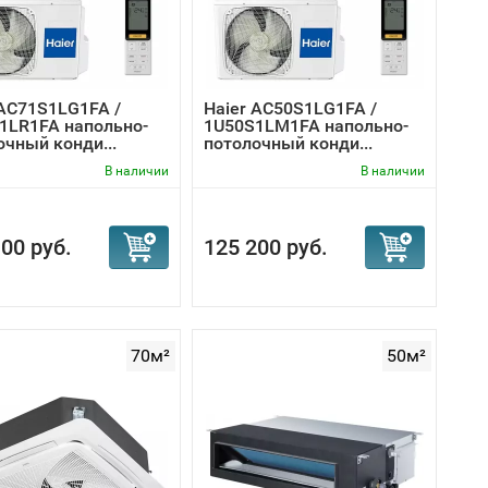
 AC71S1LG1FA /
Haier AC50S1LG1FA /
1LR1FA напольно-
1U50S1LM1FA напольно-
очный конди...
потолочный конди...
В наличии
В наличии
00 руб.
125 200 руб.
70м²
50м²