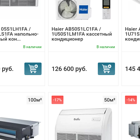
105S1LH1FA /
Haier AB50S1LC1FA /
Haier
LS1FA напольно-
1U50S1LM1FA кассетный
1U71S
ый кон...
кондиционер
конди
В наличии
В наличии
 руб.
126 600 руб.
145 4
100м²
50м²
-17%
-14%