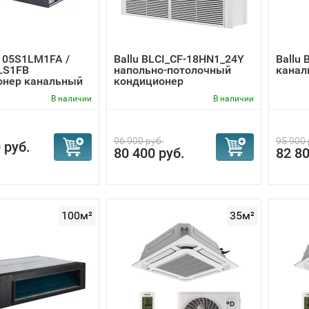
105S1LM1FA /
Ballu BLCI_CF-18HN1_24Y
Ballu
LS1FB
напольно-потолочный
канал
онер канальный
кондиционер
В наличии
В наличии
96 900 руб.
95 900 
 руб.
80 400 руб.
82 80
100м²
35м²