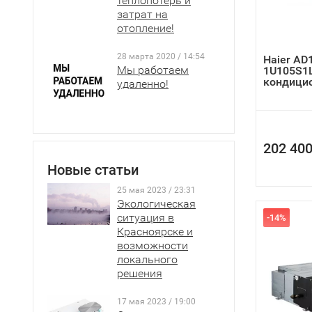
теплопотерь и
затрат на
отопление!
28 марта 2020 / 14:54
Haier AD
Мы работаем
1U105S1
кондици
удаленно!
202 400
Новые статьи
25 мая 2023 / 23:31
Экологическая
ситуация в
-14%
Красноярске и
возможности
локального
решения
17 мая 2023 / 19:00