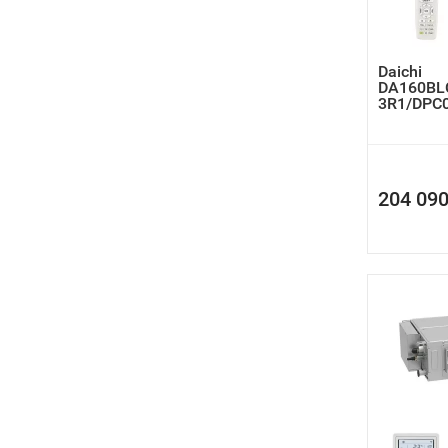
Daichi
DA160BL
3R1/DPC
кондици
204 090