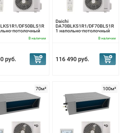
Daichi
LKS1R1/DF50BLS1R
DA70BLKS1R1/DF70BLS1R
ольно-потолочный
1 напольно-потолочный
и...
кондици...
В наличии
В наличии
0 руб.
116 490 руб.
70м²
100м²