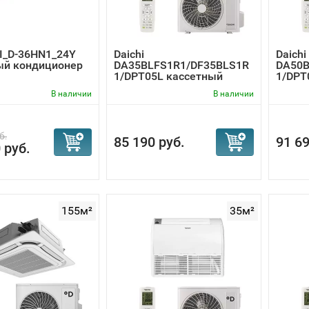
CI_D-36HN1_24Y
Daichi
Daichi
ый кондиционер
DA35BLFS1R1/DF35BLS1R
DA50B
1/DPT05L кассетный
1/DPT
кондиционер
конди
В наличии
В наличии
б.
85 190 руб.
91 69
 руб.
155м²
35м²