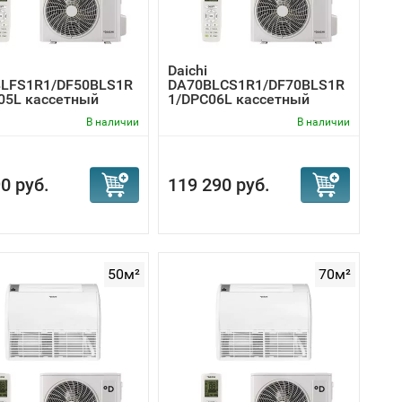
Daichi
LFS1R1/DF50BLS1R
DA70BLCS1R1/DF70BLS1R
05L кассетный
1/DPC06L кассетный
ционер
кондиционер
В наличии
В наличии
0 руб.
119 290 руб.
50м²
70м²