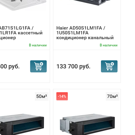
 AB71S1LG1FA /
Haier AD50S1LM1FA /
1LR1FA кассетный
1U50S1LM1FA
ционер
кондиционер канальный
В наличии
В наличии
00 руб.
133 700 руб.
50м²
70м²
-14%