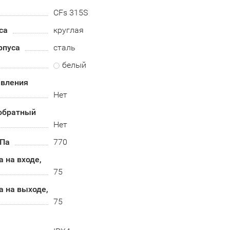
CFs 315S
са
круглая
рпуса
сталь
белый
авления
Нет
обратный
Нет
 Па
770
 на входе,
75
 на выходе,
75