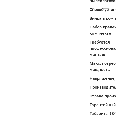
пылевлагоз
Способ устан
Вилка в ком
Набор крепе
комплекте
Требуется
профессион
монтаж
Макс. потре
мощность
Напряжение,
Производите
Страна прои
Гарантийный
Габариты (В