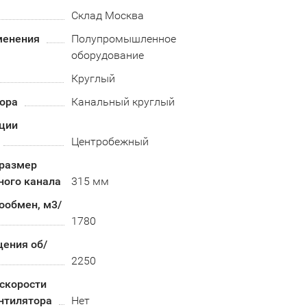
Склад Москва
менения
Полупромышленное
оборудование
Круглый
тора
Канальный круглый
кции
Центробежный
размер
ного канала
315 мм
ообмен, м3/
1780
щения об/
2250
скорости
нтилятора
Нет