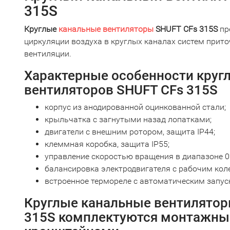
315S
Круглые
канальные вентиляторы
SHUFT CFs 315S
пр
циркуляции воздуха в круглых каналах систем прит
вентиляции.
Характерные особенности круг
вентиляторов SHUFT CFs 315S
корпус из анодированной оцинкованной стали;
крыльчатка с загнутыми назад лопатками;
двигатели с внешним ротором, защита IP44;
клеммная коробка, защита IP55;
управление скоростью вращения в диапазоне 
балансировка электродвигателя с рабочим коле
встроенное термореле с автоматическим запус
Круглые канальные вентилятор
315S комплектуются монтажн