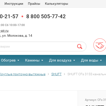
Инструкции
Прайсы
Калькуляторы
90-21-57
8 800 505-77-42
00 Сб 10:00-17:00
air.ru
, ул. Молокова, д. 14
Обогрев
Камины
Для воздуха
Для воды
Круглые приточно-вытяжные
SHUFT
SHUFT CFs 315S каналь
Артикул:
CFs 3