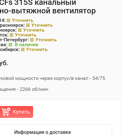
CFs 315S канальный
но-вытяжной вентилятор
14:
Уточнить
Красноярск:
Уточнить
ноярск:
Уточнить
тск:
Уточнить
т-Петербург:
Уточнить
ква:
В наличии
сибирск:
Уточнить
уб.
ковой мощности через корпус/в канал - 54/75
ащения - 2266 об/мин
Купить
Информация о доставке