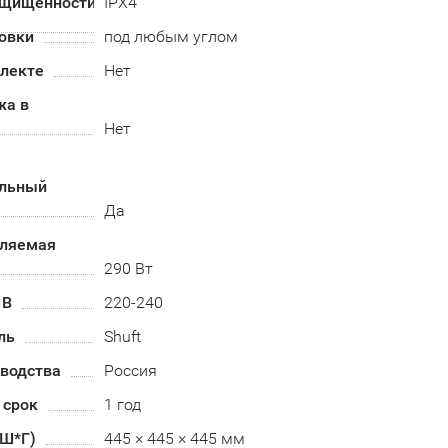
ащищенности
IPX4
овки
под любым углом
плекте
Нет
жа в
Нет
альный
Да
бляемая
290 Вт
 В
220-240
ль
Shuft
зводства
Россия
 срок
1 год
*Ш*Г)
445 × 445 × 445 мм