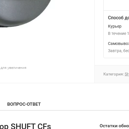
Способ д
Курьер
В течение
1
Самовывоз
Завтра
Б
 для увеличения
Категория:
S
ВОПРОС-ОТВЕТ
ор SHUFT CFs
Остатки обн