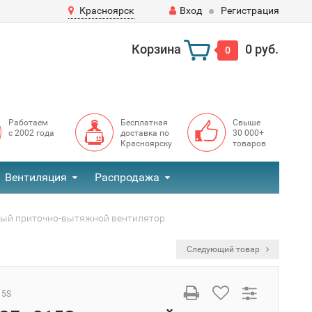
Красноярск
Вход
Регистрация
Корзина
0 руб.
0
Работаем
Бесплатная
Свыше
с 2002 года
доставка по
30 000+
Красноярску
товаров
Вентиляция
Распродажа
ный приточно-вытяжной вентилятор
Следующий товар
15S