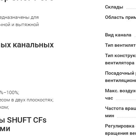
Склады
едназначены для
Область при
очной и вытяжной
Вид канала
лых канальных
Тип вентиля
Тип констру
вентилятора
Посадочный 
вентиляцион
Макс. воздух
0%–100%;
час
сом в двух плоскостях;
ком;
Частота вра
мин
ы SHUFT CFs
Регулировка 
ыми
вращения ве