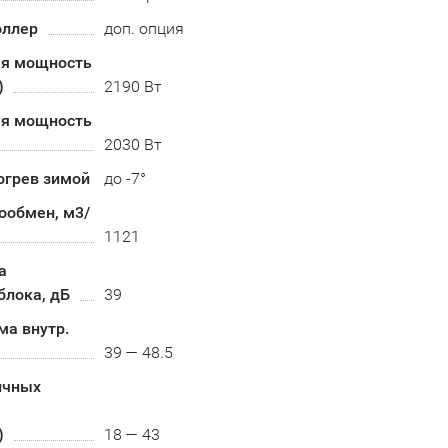
оллер
доп. опция
я мощность
)
2190 Вт
я мощность
2030 Вт
огрев зимой
до -7°
ообмен, м3/
1121
а
блока, дБ
39
ма внутр.
39 — 48.5
ичных
)
18 — 43