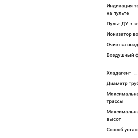
Индикация т
на пульте
Пульт ДУ в к
Ионизатор в
Очистка воз
Воздушный ф
Хладагент
Диаметр тру
Максимальна
трассы
Максимальн
высот
Способ устан