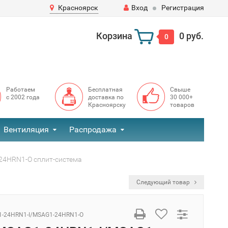
Красноярск
Вход
Регистрация
Корзина
0 руб.
0
Работаем
Бесплатная
Свыше
с 2002 года
доставка по
30 000+
Красноярску
товаров
Вентиляция
Распродажа
24HRN1-O сплит-система
Следующий товар
-24HRN1-I/MSAG1-24HRN1-O