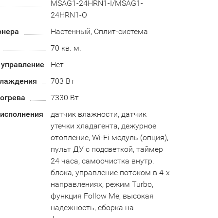
MSAG1-24HRN1-I/MSAG1-
24HRN1-O
онера
Настенный, Сплит-система
70 кв. м.
 управление
Нет
хлаждения
703 Вт
огрева
7330 Вт
 исполнения
датчик влажности, датчик
утечки хладагента, дежурное
отопление, Wi-Fi модуль (опция),
пульт ДУ с подсветкой, таймер
24 часа, самоочистка внутр.
блока, управление потоком в 4-х
направлениях, режим Turbo,
функция Follow Me, высокая
надежность, сборка на