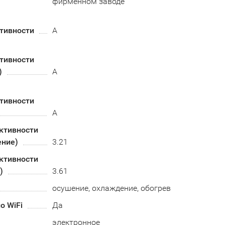
фирменном заводе
тивности
A
тивности
)
А
тивности
A
ктивности
ение)
3.21
ктивности
)
3.61
осушение, охлаждение, обогрев
о WiFi
Да
электронное