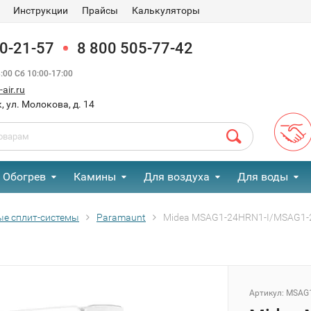
Инструкции
Прайсы
Калькуляторы
90-21-57
8 800 505-77-42
00 Сб 10:00-17:00
air.ru
, ул. Молокова, д. 14
Обогрев
Камины
Для воздуха
Для воды
ые сплит-системы
Paramaunt
Midea MSAG1-24HRN1-I/MSAG1-
Артикул:
MSAG1