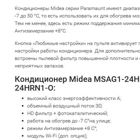
Кондиционеры Midea серии Paramaunt имеют диапаз
-7 до 50 °С, то есть использовать их для обогрева м
Тем не менее, здесь есть режим поддержания мини
Антизамерзание +8°С.
Кнопка «Любимые настройки» на пульте активирует
настройки работы кондиционера. Для дополнительно
встроены пылевой фильтр повышенной плотности и 
неприятных запахов.
Кондиционер Midea MSAG1-24H
24HRN1-O:
высокий класс энергоэффективности A;
объемный воздушный поток 3D;
НD фильтр + фотокаталитический;
работа на обогрев до -7 С°на улице;
режим Антизамерзание +8 С°;
модуль Wi-Fi (доп. опция);