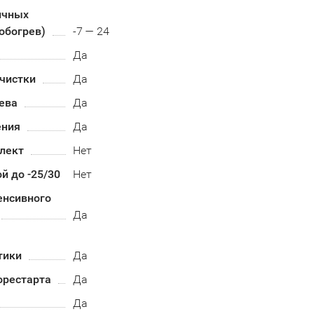
ичных
обогрев)
-7 — 24
Да
чистки
Да
ева
Да
ения
Да
лект
Нет
й до -25/30
Нет
енсивного
Да
тики
Да
орестарта
Да
Да