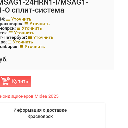
MSAG1-24HRN1-I/MSAG1-
-O сплит-система
14:
Уточнить
Красноярск:
Уточнить
ноярск:
Уточнить
тск:
Уточнить
т-Петербург:
Уточнить
ква:
Уточнить
сибирск:
Уточнить
уб.
Купить
 кондиционеров Midea 2025
Информация о доставке
Красноярск