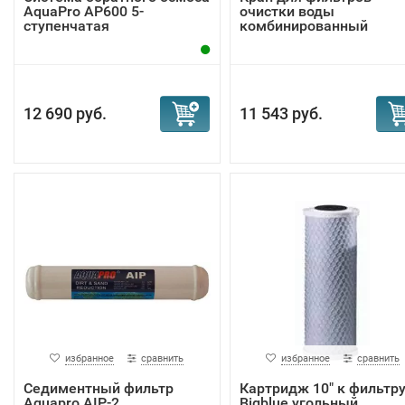
AquaPro AP600 5-
очистки воды
ступенчатая
комбинированный
Aquapro FC...
12 690 руб.
11 543 руб.
избранное
сравнить
избранное
сравнить
Седиментный фильтр
Картридж 10" к фильтр
Aquapro AIP-2
Bigblue угольный