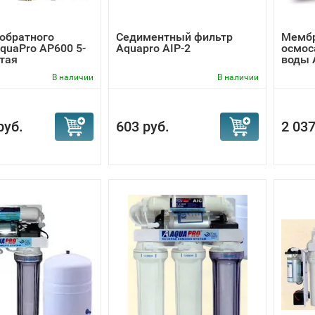
обратного
Седиментный фильтр
Мембр
quaPro AP600 5-
Aquapro AIP-2
осмос
тая
воды A
В наличии
В наличии
руб.
603 руб.
2 037