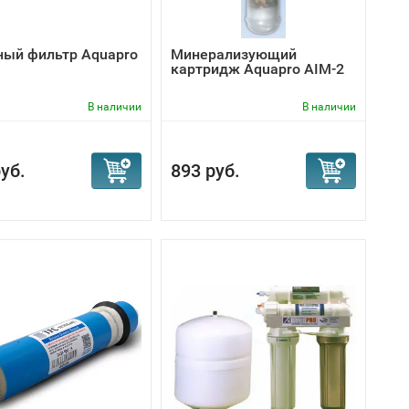
й бак, который гарантирует Вам наличие 12 литров
ный фильтр Aquapro
Минерализующий
картридж Aquapro AIM-2
В наличии
В наличии
уб.
893 руб.