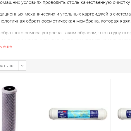
омашних условиях проводить столь качественную очистку
диционных механических и угольных картриджей в система
нологичная обратноосмотическая мембрана, которая явял
братного осмоса устроена таким образом, что в одну стор
 сторону остаются все загрязняющие примеси, которые сли
ь еще
озникает резонный вопрос - а что же с полезными для чел
, что они тоже удаляются? Действительно, это так. Однако
присутствуют в ней в трудноусвояемых формах - именно по
ать по:
они вовсе не идут на пользу нашему организму, а откладыв
выходе из фильтра на основе обратного осмоса полностью
 минералами, причем все они представлены в наиболее л
 концентрациях (для этого в систему мембранных фильтр
 с помощью обратного осмоса вода, приобретает особый, 
ля приготовления хорошего чая или кофе - ценители сразу 
ного на такой воде.