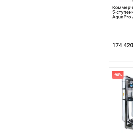
Коммерч
5-ступен
AquaPro A
174 420
-98%