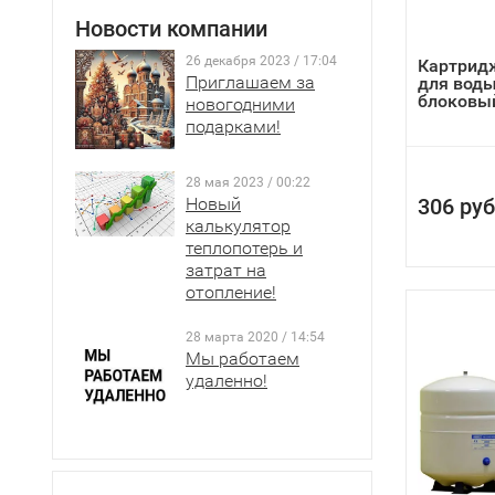
Новости компании
И, наконе
26 декабря 2023 / 17:04
Картридж
чистейшей 
Приглашаем за
для вод
блоковый
новогодними
подарками!
28 мая 2023 / 00:22
Новый
306 руб
калькулятор
теплопотерь и
затрат на
отопление!
28 марта 2020 / 14:54
Мы работаем
удаленно!