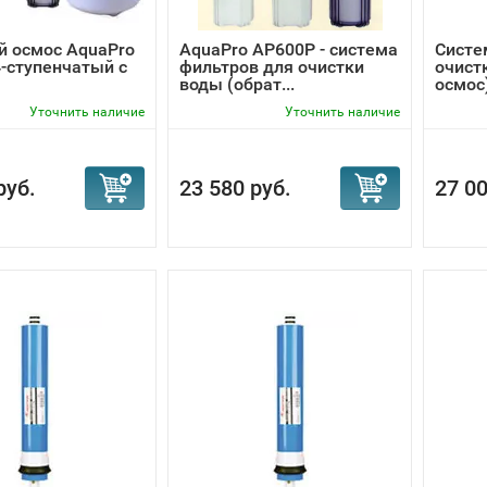
й осмос AquaPro
AquaPro AP600P - система
Систе
-ступенчатый с
фильтров для очистки
очист
воды (обрат...
осмос)
Уточнить наличие
Уточнить наличие
руб.
23 580 руб.
27 00