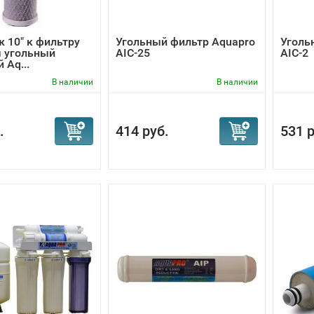
ц, осмотические фильтры имеют специальный накопительны
 10" к фильтру
Угольный фильтр Aquapro
Уголь
воды в любое время время суток, что тоже очень удобно.
ы угольный
AIC-25
AIC-2
 Aq...
В наличии
В наличии
.
414 руб.
531 р