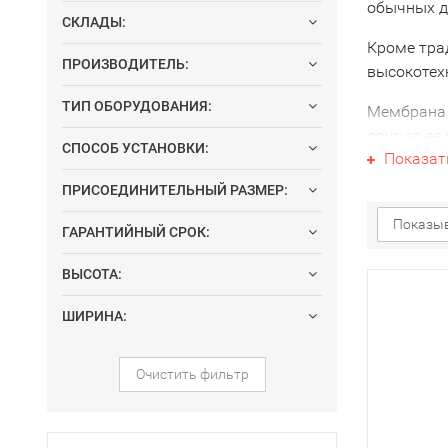
обычных д
СКЛАДЫ:
Кроме тра
ПРОИЗВОДИТЕЛЬ:
высокотех
ТИП ОБОРУДОВАНИЯ:
Мембрана о
другую ее
СПОСОБ УСТАНОВКИ:
Показат
У многих в
ПРИСОЕДИНИТЕЛЬНЫЙ РАЗМЕР:
получается
правило, 
Показыв
ГАРАНТИЙНЫЙ СРОК:
жесткости 
ВЫСОТА:
А вот на 
полезными
ШИРИНА:
организма
картридж).
Очистить фильтр
Очищенная
подходит д
приготовле