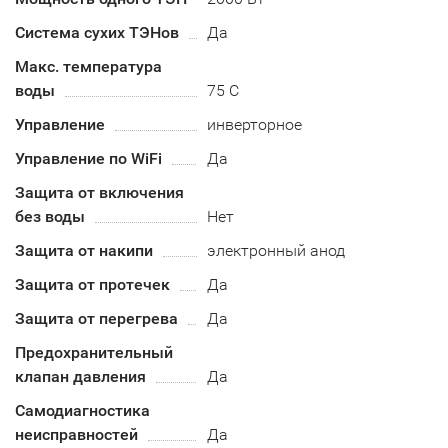
Система сухих ТЭНов
Да
Макс. температура
воды
75 С
Управление
инверторное
Управление по WiFi
Да
Защита от включения
без воды
Нет
Защита от накипи
электронный анод
Защита от протечек
Да
Защита от перегрева
Да
Предохранительный
клапан давления
Да
Самодиагностика
неисправностей
Да