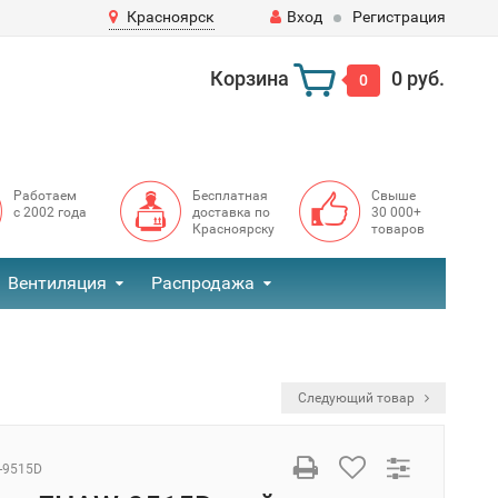
Красноярск
Вход
Регистрация
Корзина
0 руб.
0
Работаем
Бесплатная
Свыше
с 2002 года
доставка по
30 000+
Красноярску
товаров
Вентиляция
Распродажа
Следующий товар
-9515D