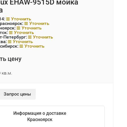
olux EHAW-9515D мойка
а
14:
Уточнить
Красноярск:
Уточнить
ноярск:
Уточнить
тск:
Уточнить
т-Петербург:
Уточнить
ква:
Уточнить
сибирск:
Уточнить
ть цену
 кв.м.
Информация о доставке
Красноярск