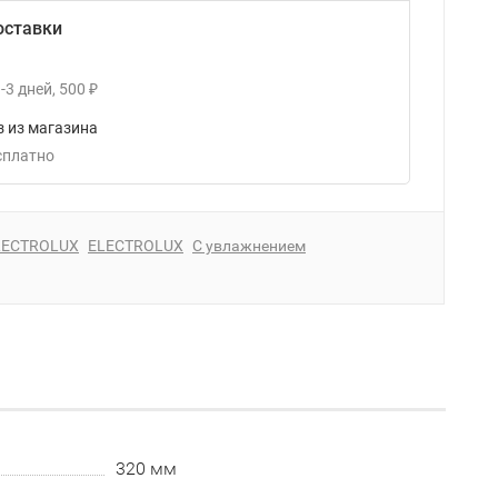
оставки
-3
дней
500
₽
 из магазина
есплатно
LECTROLUX
ELECTROLUX
С увлажнением
320 мм