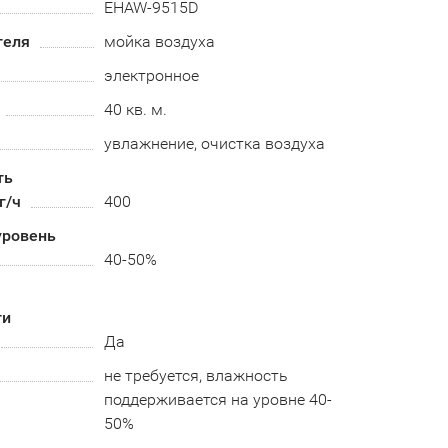
EHAW-9515D
теля
мойка воздуха
электронное
40 кв. м.
увлажнение, очистка воздуха
ть
г/ч
400
ровень
40-50%
ти
Да
не требуется, влажность
поддерживается на уровне 40-
50%