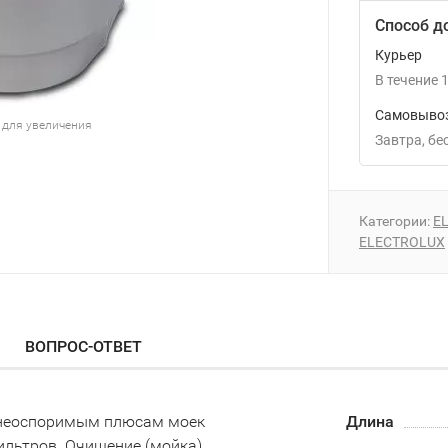
Способ д
Курьер
В течение
1
Самовывоз
 для увеличения
Завтра
Б
Категории:
E
ELECTROLUX
ВОПРОС-ОТВЕТ
 К неоспоримым плюсам моек
Длина
ильтров. Очищение (мойка)