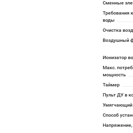
Сменные эл
Требования к
воды
Очистка воз
Воздушный ф
Ионизатор в
Макс. потре
мощность
Таймер
Пульт ДУ в к
Умягчающий
Способ устан
Напряжение,