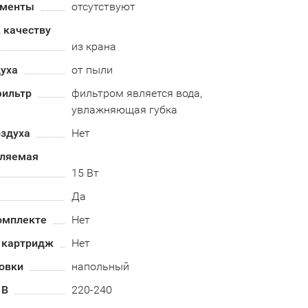
ементы
отсутствуют
 качеству
из крана
духа
от пыли
ильтр
фильтром является вода,
увлажняющая губка
оздуха
Нет
бляемая
15 Вт
Да
омплекте
Нет
 картридж
Нет
овки
напольный
 В
220-240