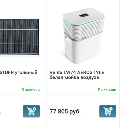
-10
61DFR угольный
Venta LW74 AEROSTYLE
Vent
белая мойка воздуха
черн
В наличии
В наличии
32 99
.
77 805 руб.
29 