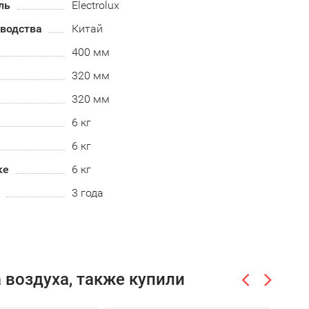
ль
Electrolux
зводства
Китай
400 мм
320 мм
320 мм
6 кг
6 кг
ке
6 кг
3 года
 воздуха, также купили