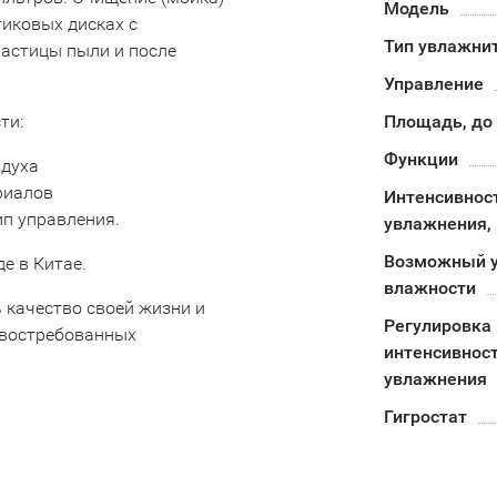
Модель
тиковых дисках с
Тип увлажни
астицы пыли и после
Управление
ти:
Площадь, до
Функции
здуха
риалов
Интенсивнос
п управления.
увлажнения, 
Возможный у
е в Китае.
влажности
 качество своей жизни и
Регулировка
х востребованных
интенсивнос
увлажнения
Гигростат