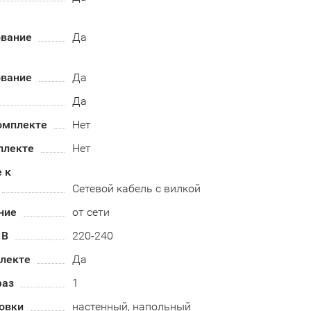
вание
Да
вание
Да
Да
омплекте
Нет
плекте
Нет
 к
Сетевой кабель с вилкой
ние
от сети
 В
220-240
плекте
Да
фаз
1
овки
настенный, напольный