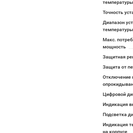
температуры
Точность уст
Диапазон ус
температур
Макс. потре
мощность
Защитная ре
Защита от п
Отключение 
опрокидыва
Цифровой ди
Индикация в
Подсветка д
Индикация т
на корпусе