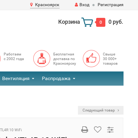
Красноярск
Вход
Регистрация
Корзина
0 руб.
0
Работаем
Бесплатная
Свыше
с 2002 года
доставка по
30 000+
Красноярску
товаров
Вентиляция
Распродажа
Следующий товар
TL4R 10 WiFi