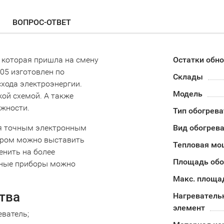
ВОПРОС-ОТВЕТ
, которая пришла на смену
Остатки обн
 05 изготовлен по
Склады
схода электроэнергии.
Модель
ой схемой. А также
жности.
Тип обогрева
ся точным электронным
Вид обогрев
тором можно выставить
Тепловая мо
енить на более
Площадь обо
ьные приборы можно
Макс. площа
тва
Нагреватель
элемент
ватель;