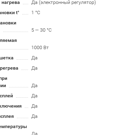
 нагрева
Да (электронный регулятор)
ановки t°
1 °C
тановки
ы
5 — 30 °C
бляемая
1000 Вт
шетка
Да
ерегрева
Да
при
нии
Да
сплей
Да
ключения
Да
исплея
Да
емпературы
Да