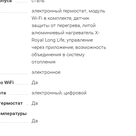
рпуса
сталь
электронный термостат, модуль
Wi-Fi в комплекте, датчик
защиты от перегрева, литой
алюминиевый нагреватель X-
Royal Long Life, управление
через приложение, возможность
объединения в систему
отопления
электронное
о WiFi
Да
ата
электронный, цифровой
термостат
Да
емпературы
Да