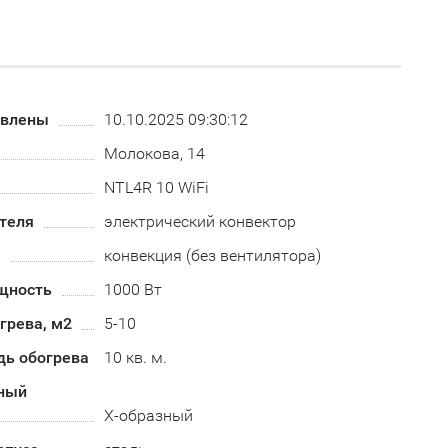
овлены
10.10.2025 09:30:12
Молокова, 14
NTL4R 10 WiFi
теля
электрический конвектор
а
конвекция (без вентилятора)
щность
1000 Вт
грева, м2
5-10
дь обогрева
10 кв. м.
ный
Х-образный