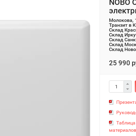
NOBO O
электр
Молокова, 
Транзит в 
Склад Крас
Склад Ирку
Склад Санк
Склад Мос
Склад Ново
25 990 р
Презент
Руковод
Таблица
материало