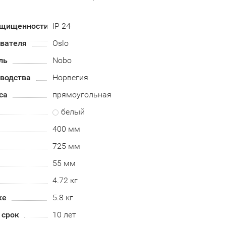
ащищенности
IP 24
евателя
Oslo
ль
Nobo
зводства
Норвегия
са
прямоугольная
белый
400 мм
725 мм
55 мм
4.72 кг
ке
5.8 кг
 срок
10 лет