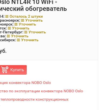
slo NTL4R 10 WiFi -
ический обогреватель
14:
Осталось 2 штуки
Красноярск:
Уточнить
ноярск:
Уточнить
тск:
Уточнить
т-Петербург:
Уточнить
ква:
Уточнить
сибирск:
Уточнить
уб.
Купить
ация конвектора NOBO Oslo
ство по эксплуатации конвектора NOBO Oslo
 теплопроводности конструкционных
в