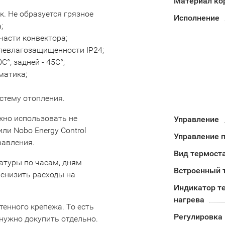
Материал ко
. Не образуется грязное
Исполнение
;
части конвектора;
левлагозащищенности IP24;
°, задней - 45С°;
матика;
стему отопления.
жно использовать не
Управление
ли Nobo Energy Control
Управление п
равления.
Вид термост
атуры по часам, дням
Встроенный 
снизить расходы на
Индикатор т
нагрева
тенного крепежа. То есть
Регулировка
нужно докупить отдельно.