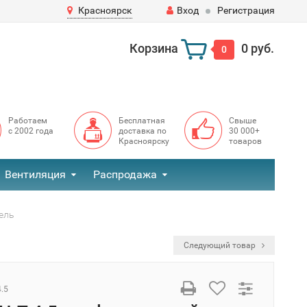
Красноярск
Вход
Регистрация
Корзина
0 руб.
0
Работаем
Бесплатная
Свыше
с 2002 года
доставка по
30 000+
Красноярску
товаров
Вентиляция
Распродажа
тель
Следующий товар
4.5