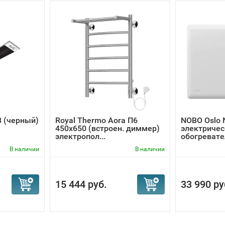
B (черный)
Royal Thermo Aora П6
NOBO Oslo N
450х650 (встроен. диммер)
электричес
электропол...
обогревате
В наличии
В наличии
15 444 руб.
33 990 ру