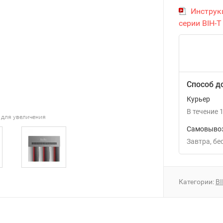
Инструкц
серии BIH-T
Способ д
Курьер
В течение
1
 для увеличения
Самовывоз
Завтра
Б
Категории:
BI