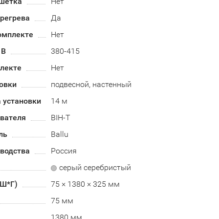
шетка
Нет
ерегрева
Да
омплекте
Нет
 В
380-415
плекте
Нет
овки
подвесной, настенный
 установки
14 м
евателя
BIH-T
ль
Ballu
зводства
Россия
серый серебристый
*Ш*Г)
75 × 1380 × 325 мм
75 мм
1380 мм