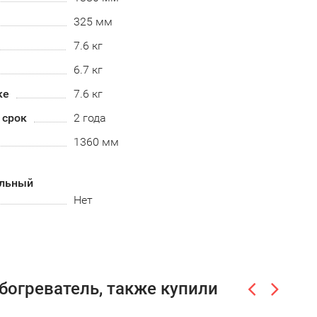
325 мм
7.6 кг
6.7 кг
ке
7.6 кг
 срок
2 года
1360 мм
альный
Нет
обогреватель, также купили