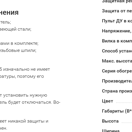
Защитная ре
Защита от п
лнения
Пульт ДУ в к
тель;
веющей стали;
Напряжение,
Вилка в ком
ами в комплекте;
езьбовые шпили;
Способ устан
Макс. высота
.5 изначально не имеет
Серия обогр
атуры, поэтому его
Производите
Страна прои
ет установить нужную
Цвет
ель будет отключаться. Во-
Габариты (В
меет никакой защиты и
Высота
чен.
Ширина