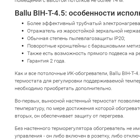
помещении с высотой потолков не более 14 м.
Ballu BIH-T-4.5: особенности испо
Более эффективный трубчатый электронагрева
Отражатель из жаростойкой зеркальной нержа
Обычная степень пылевлагозащиты IP20;
Поворотные кронштейны с барашковыми метиз
Также есть возможность прямого подвеса на р
Гарантия 2 года.
Как и все потолочные ИК-обогреватели, Ballu BIH-T-4
термостата для регулировки поддерживаемой темпер
необходимо приобретать дополнительно.
Во-первых, выносной настенный термостат позволя
температуру, по мере достижения которой обогреват
вторых, он обеспечивает защиту от перегрева.
Без настенного терморегулятора обогреватель не и
управления - он либо включен в розетку, либо отклю