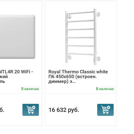
TL4R 20 WiFi -
Royal Thermo Classic white
Elec
кий
П6 450х650 (встроен.
- ма
ль
диммер) э...
В наличии
В наличии
б.
16 632 руб.
8 9