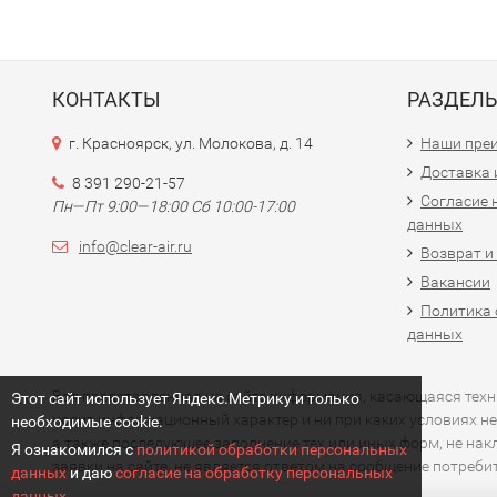
КОНТАКТЫ
РАЗДЕЛ
г. Красноярск, ул. Молокова, д. 14
Наши пре
Доставка 
8 391 290-21-57
Согласие 
Пн—Пт 9:00—18:00 Сб 10:00-17:00
данных
info@clear-air.ru
Возврат и
Вакансии
Политика 
данных
Вся представленная на сайте информация, касающаяся технич
Этот сайт использует Яндекс.Метрику и только
носит информационный характер и ни при каких условиях не
необходимые cookie.
а также последующее заполнение тех или иных форм, не на
Я ознакомился с
политикой обработки персональных
заявки на сайте, не является ответом на сообщение потреб
данных
и даю
согласие на обработку персональных
данных.