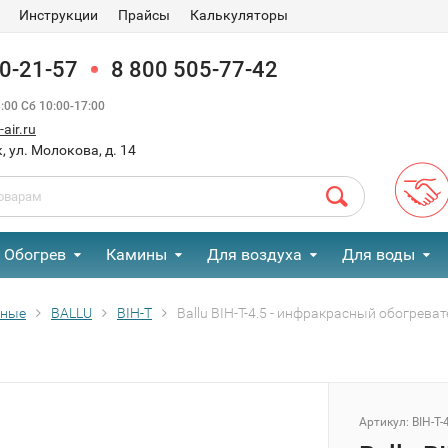
Инструкции
Прайсы
Калькуляторы
90-21-57
8 800 505-77-42
00 Сб 10:00-17:00
air.ru
, ул. Молокова, д. 14
Обогрев
Камины
Для воздуха
Для воды
сные
BALLU
BIH-T
Ballu BIH-T-4.5 - инфракрасный обогрева
Артикул:
BIH-T-