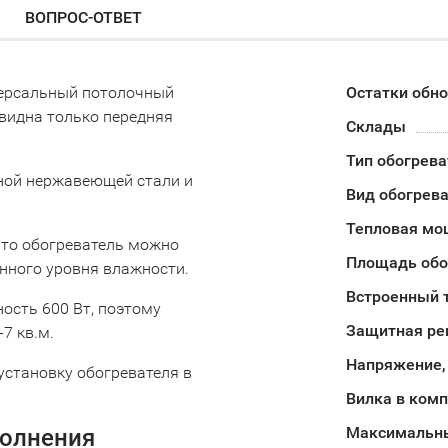
ВОПРОС-ОТВЕТ
иверсальный потолочный
Остатки обн
видна только передняя
Склады
Тип обогрева
ной нержавеющей стали и
Вид обогрев
Тепловая мо
что обогреватель можно
Площадь обо
нного уровня влажности.
Встроенный 
ность 600 Вт, поэтому
Защитная ре
-7 кв.м.
Напряжение,
становку обогревателя в
Вилка в ком
Максимальны
полнения