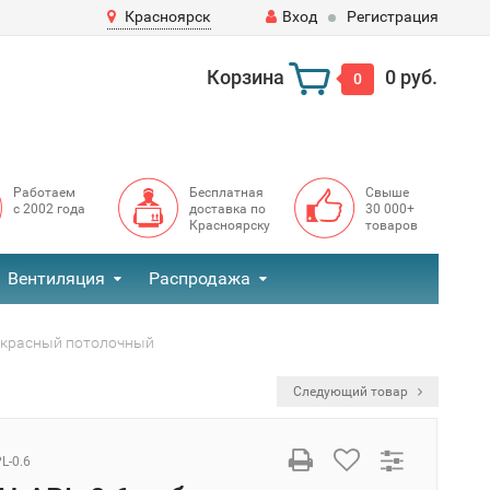
Красноярск
Вход
Регистрация
Корзина
0 руб.
0
Работаем
Бесплатная
Свыше
с 2002 года
доставка по
30 000+
Красноярску
товаров
Вентиляция
Распродажа
ракрасный потолочный
Следующий товар
L-0.6