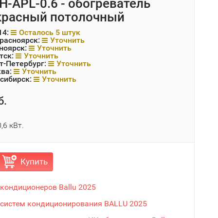
IH-APL-0.6 - обогреватель
красный потолочный
14:
Осталось 5 штук
Красноярск:
Уточнить
ноярск:
Уточнить
тск:
Уточнить
т-Петербург:
Уточнить
ква:
Уточнить
сибирск:
Уточнить
б.
,6 кВт.
Купить
 кондиционеров Ballu 2025
 систем кондиционирования BALLU 2025