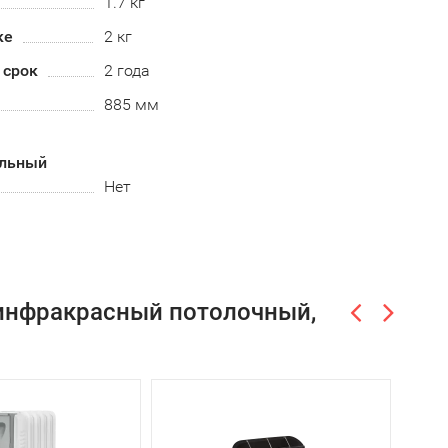
1.7 кг
ке
2 кг
 срок
2 года
885 мм
альный
Нет
ь инфракрасный потолочный,
-5%