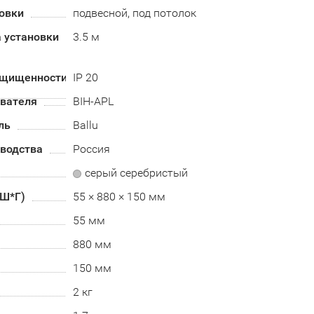
овки
подвесной, под потолок
 установки
3.5 м
ащищенности
IP 20
евателя
BIH-APL
ль
Ballu
зводства
Россия
серый серебристый
*Ш*Г)
55 × 880 × 150 мм
55 мм
880 мм
150 мм
2 кг