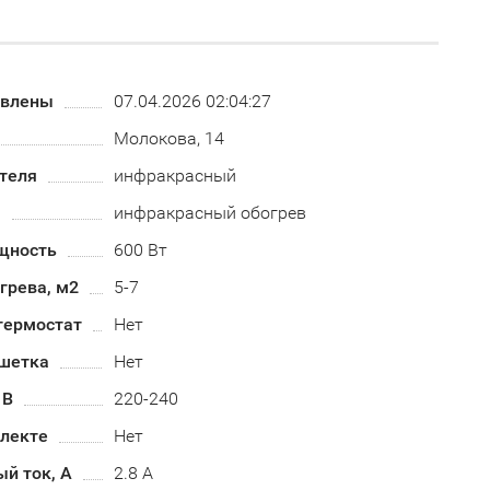
овлены
07.04.2026 02:04:27
Молокова, 14
теля
инфракрасный
а
инфракрасный обогрев
щность
600 Вт
грева, м2
5-7
термостат
Нет
шетка
Нет
 В
220-240
плекте
Нет
й ток, А
2.8 А