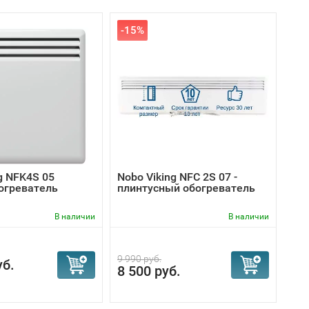
-15%
g NFK4S 05
Nobo Viking NFС 2S 07 -
огреватель
плинтусный обогреватель
В наличии
В наличии
9 990 руб.
уб.
8 500 руб.