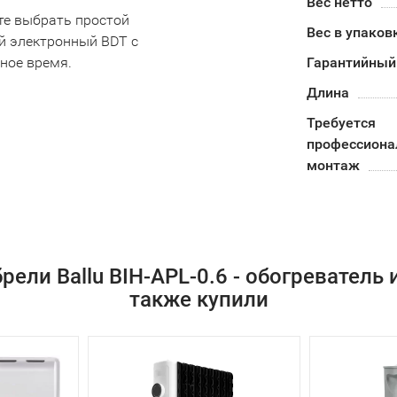
Вес нетто
те выбрать простой
Вес в упаков
ый электронный BDT с
ное время.
Гарантийный
Длина
Требуется
профессион
монтаж
рели Ballu BIH-APL-0.6 - обогревател
также купили