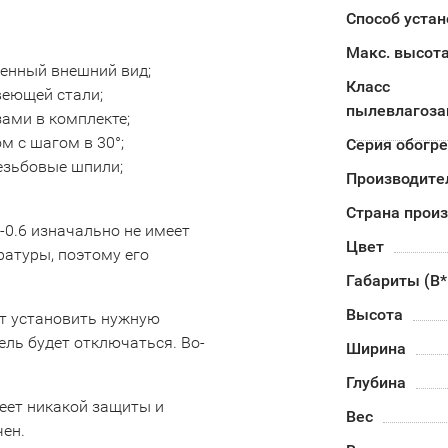
Способ устан
Макс. высота
енный внешний вид;
Класс
веющей стали;
пылевлагоз
ами в комплекте;
м с шагом в 30°;
Серия обогр
езьбовые шпили;
Производите
Страна прои
L-0.6 изначально не имеет
Цвет
атуры, поэтому его
Габариты (В
Высота
ет установить нужную
ель будет отключаться. Во-
Ширина
Глубина
меет никакой защиты и
Вес
чен.