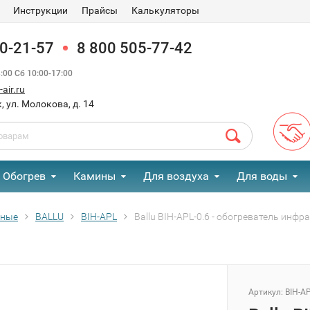
Инструкции
Прайсы
Калькуляторы
90-21-57
8 800 505-77-42
00 Сб 10:00-17:00
air.ru
, ул. Молокова, д. 14
Обогрев
Камины
Для воздуха
Для воды
сные
BALLU
BIH-APL
Ballu BIH-APL-0.6 - обогреватель инф
Артикул:
BIH-AP