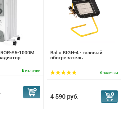
a ROR-S5-1000M
Ballu BIGH-4 - газовый
Ball
радиатор
обогреватель
обог
тер
В наличии
В наличии
5 880
.
5 5
4 590 руб.