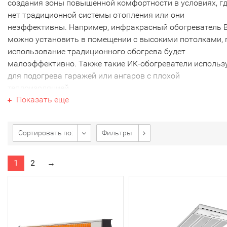
создания зоны повышенной комфортности в условиях, г
нет традиционной системы отопления или они
неэффективны. Например, инфракрасный обогреватель B
можно установить в помещении с высокими потолками, 
использование традиционного обогрева будет
малоэффективно. Также такие ИК-обогреватели использ
для подогрева гаражей или ангаров с плохой
теплоизоляцией.
Показать еще
Ключевая особенность инфракрасного обогрева - это
тепловое излучение, которое работает по принципу
солнечного тепла. Такой электрообогерватель греет не
Сортировать по:
Фильтры
воздух, а поверхности или предметы. Конечно, температ
воздуха в комнате также постепенно поднимается за сче
1
2
→
отражения тепла от прогретых предметов. Однако полн
заменить систему отопления ни один инфракрасный
излучатель не может.
Задача инфракрасного обогревателя Ballu - создать
небольшую теплую зону над рабочим местом, в зоне отд