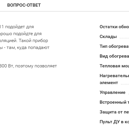
ВОПРОС-ОТВЕТ
11 подойдет для
Остатки обн
орошо подойдте для
Склады
ляцией. Такой прибор
Тип обогрева
 - там, куда попадают
Вид обогрев
800 Вт, поэтому позволяет
Тепловая мо
Нагреватель
элемент
Управление
Встроенный 
Защита от п
Пульт ДУ в к