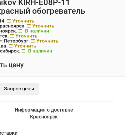
nikov KIRH-E08P-11
расный обогреватель
14:
Уточнить
Красноярск:
Уточнить
ноярск:
В наличии
тск:
Уточнить
т-Петербург:
Уточнить
ква:
Уточнить
сибирск:
В наличии
ть цену
Информация о доставке
Красноярск
оставки