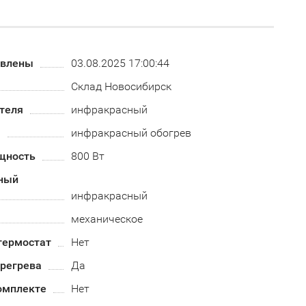
овлены
03.08.2025 17:00:44
Склад Новосибирск
теля
инфракрасный
а
инфракрасный обогрев
щность
800 Вт
ный
инфракрасный
механическое
термостат
Нет
ерегрева
Да
омплекте
Нет