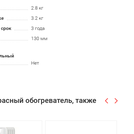
2.8 кг
ке
3.2 кг
 срок
3 года
130 мм
альный
Нет
расный обогреватель, также
-7%