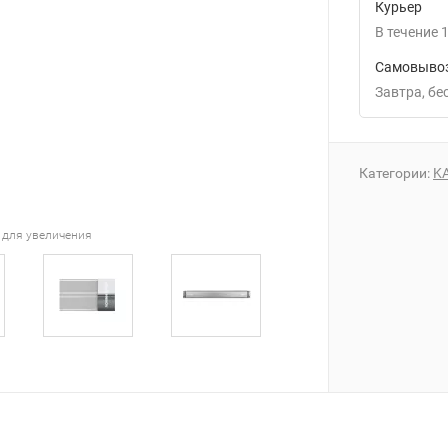
Курьер
В течение
1
Самовывоз
Завтра
Б
Категории:
K
 для увеличения