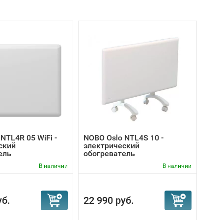
NTL4R 05 WiFi -
NOBO Oslo NTL4S 10 -
ский
электрический
ель
обогреватель
В наличии
В наличии
уб.
22 990 руб.