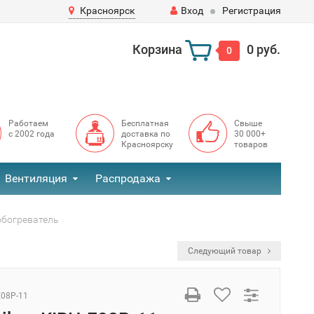
Красноярск
Вход
Регистрация
Корзина
0 руб.
0
Работаем
Бесплатная
Свыше
с 2002 года
доставка по
30 000+
Красноярску
товаров
Вентиляция
Распродажа
обогреватель
Следующий товар
E08P-11