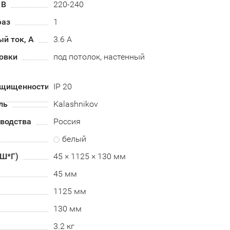
 В
220-240
фаз
1
й ток, А
3.6 А
овки
под потолок, настенный
ащищенности
IP 20
ль
Kalashnikov
зводства
Россия
белый
*Ш*Г)
45 × 1125 × 130 мм
45 мм
1125 мм
130 мм
3.2 кг