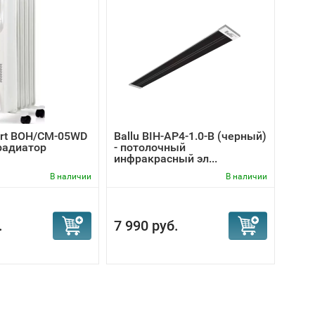
ort BOH/CM-05WD
Ballu BIH-AP4-1.0-В (черный)
Ball
радиатор
- потолочный
инф
инфракрасный эл...
обог
В наличии
В наличии
7 490
.
7 990 руб.
6 9