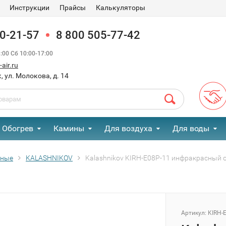
Инструкции
Прайсы
Калькуляторы
90-21-57
8 800 505-77-42
00 Сб 10:00-17:00
air.ru
, ул. Молокова, д. 14
Обогрев
Камины
Для воздуха
Для воды
сные
KALASHNIKOV
Kalashnikov KIRH-E08P-11 инфракрасный 
Артикул:
KIRH-