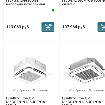
I36FG1/QN-I36UG1
I36UG/QA-ICP10 кассет
напольно-потолочная
сплит-с...
спли...
113 063 руб.
107 964 руб.
избранное
сравнить
избранное
сравнить
Quattroclima QV-
Quattroclima QV-
I36CGE/QN-I36UGE/QA-
I36CG1/QN-I36UG1/QA-