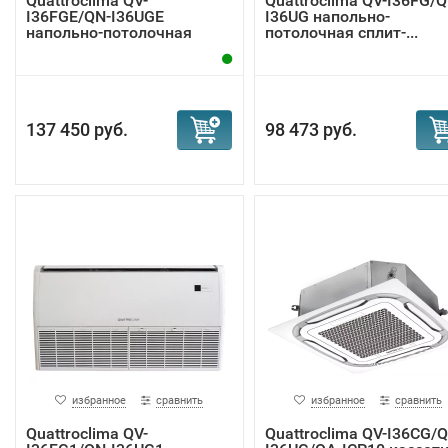
Quattroclima QV-
Quattroclima QV-I36FG/Q
I36FGE/QN-I36UGE
I36UG напольно-
напольно-потолочная
потолочная сплит-...
инве...
137 450 руб.
98 473 руб.
избранное
сравнить
избранное
сравнить
Quattroclima QV-
Quattroclima QV-I36CG/Q