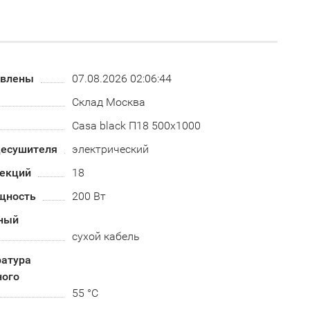
овлены
07.08.2026 02:06:44
Склад Москва
Casa black П18 500х1000
цесушителя
электрический
секций
18
щность
200 Вт
ный
сухой кабель
ратура
ного
55 °C