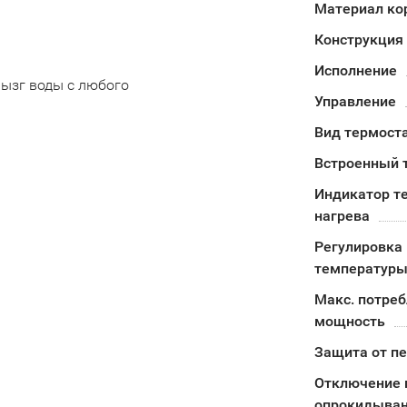
Материал ко
Конструкция
Исполнение
рызг воды с любого
Управление
Вид термост
Встроенный 
Индикатор т
нагрева
Регулировка
температуры
Макс. потре
мощность
Защита от п
Отключение 
опрокидыва