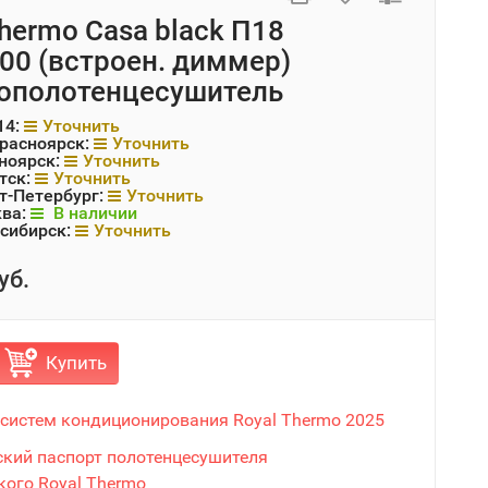
Thermo Casa black П18
00 (встроен. диммер)
ополотенцесушитель
14:
Уточнить
Красноярск:
Уточнить
ноярск:
Уточнить
тск:
Уточнить
т-Петербург:
Уточнить
ква:
В наличии
сибирск:
Уточнить
уб.
Купить
 систем кондиционирования Royal Thermo 2025
ский паспорт полотенцесушителя
кого Royal Thermo