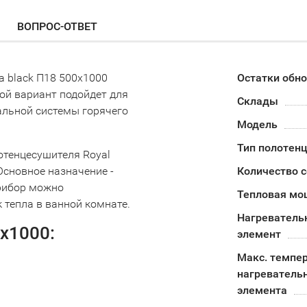
ВОПРОС-ОТВЕТ
a black П18 500х1000
Остатки обн
ой вариант подойдет для
Склады
альной системы горячего
Модель
Тип полотен
отенцесушителя Royal
Основное назначение -
Количество 
прибор можно
Тепловая мо
 тепла в ванной комнате.
Нагреватель
0х1000:
элемент
Макс. темпе
нагреватель
элемента