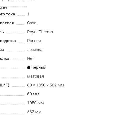
ы от
го тока
1
евателя
Casa
ль
Royal Thermo
зводства
Россия
са
лесенка
полка
Нет
черный
матовая
*Ш*Г)
60 × 1050 × 582 мм
60 мм
1050 мм
582 мм