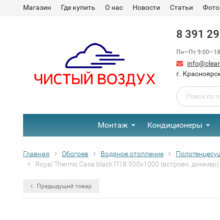
Магазин
Где купить
О нас
Новости
Статьи
Фото
8 391 2
Пн—Пт 9:00—18:
info@clear-
г. Красноярск
Монтаж
Кондиционеры
Главная
Обогрев
Водяное отопление
Полотенцесу
Royal Thermo Casa black П18 500х1000 (встроен. диммер
Предыдущий товар