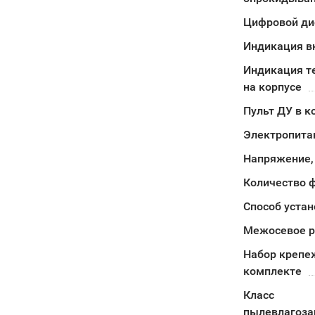
Цифровой ди
Индикация в
Индикация т
на корпусе
Пульт ДУ в к
Электропита
Напряжение,
Количество 
Способ устан
Межосевое р
Набор крепе
комплекте
Класс
пылевлагоз