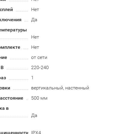
сплей
Нет
ключения
Да
емпературы
Нет
омплекте
Нет
ние
от сети
 В
220-240
фаз
1
овки
вертикальный, настенный
асстояние
500 мм
жа в
Да
ащищенности
IPX4