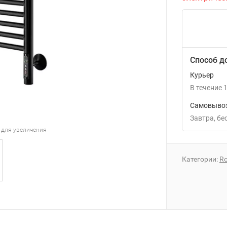
Способ д
Курьер
В течение
1
Самовывоз
Завтра
Б
 для увеличения
Категории:
Ro