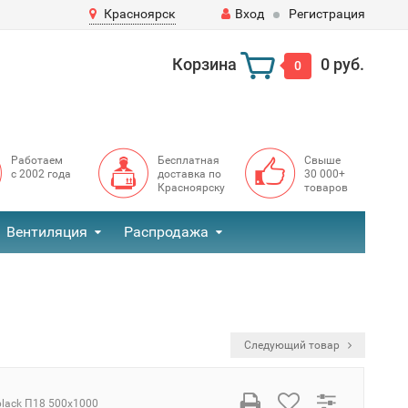
Красноярск
Вход
Регистрация
Корзина
0 руб.
0
Работаем
Бесплатная
Свыше
с 2002 года
доставка по
30 000+
Красноярску
товаров
Вентиляция
Распродажа
Следующий товар
black П18 500х1000