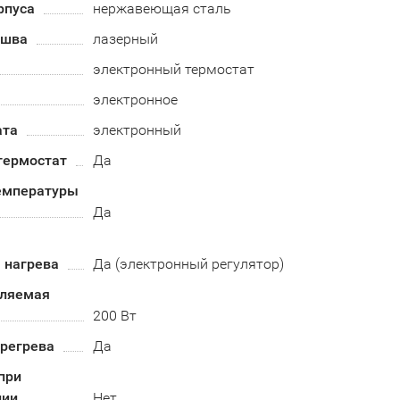
рпуса
нержавеющая сталь
 шва
лазерный
электронный термостат
электронное
ата
электронный
термостат
Да
емпературы
Да
 нагрева
Да (электронный регулятор)
бляемая
200 Вт
ерегрева
Да
при
нии
Нет