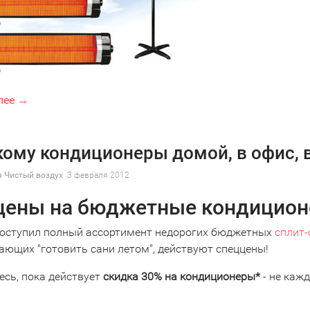
лее →
 кому кондиционеры домой, в офис, 
 Чистый воздух
3 февраля 2012
цены на бюджетные кондицио
поступил полный ассортимент недорогих бюджетных
сплит
ающих "готовить сани летом", действуют спеццены!
есь, пока действует
скидка 30% на кондиционеры*
- не каж