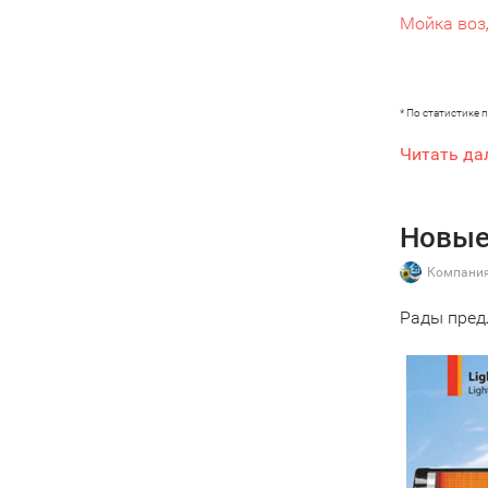
Мойк
а во
* По статистике
Читать да
Новые
Компания
Рады пред