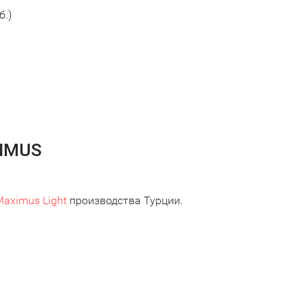
б.)
XIMUS
aximus Light
производства Турции.