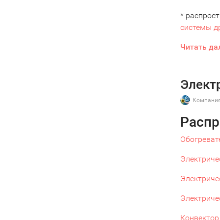
* распрос
системы д
Читать да
Элект
Компания
Распр
Обогреват
Электричес
Электриче
Электричес
Конвектор 