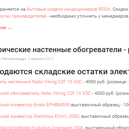
траняется на
бытовые модели кондиционеров RODA
. Скидк
ругих производителей
- необходимо уточнять у менеджеро
лее →
рические настенные обогреватели -
 Чистый воздух
2 февраля 2012
одаются складские остатки элек
ель настенный Nobo Viking C2F 15 XSC
- 4900 руб. (розница -
кий обогреватель Nobo Viking C2F 10 XSC
- 4500 руб. (розни
ский конвектор Ensto EPHBM05P
, выставочный образец - 100
кий конвектор Electrolux ECH/L-2000
, выставочный образец 
Noirot Melodie Evolution (средние) 1500
, выставочный образе