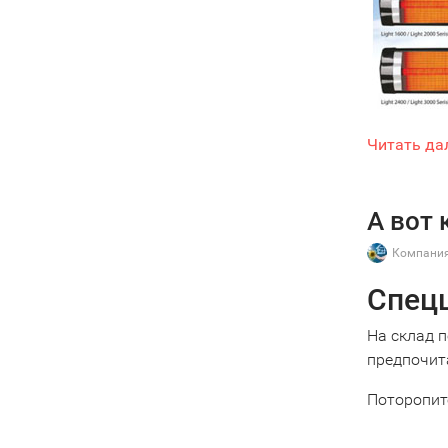
Читать да
А вот
Компания
Спец
На склад 
предпочит
Поторопит