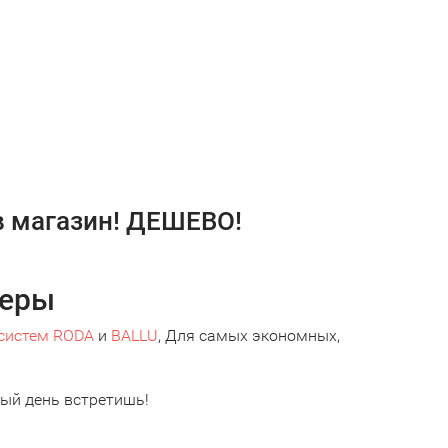
в магазин! ДЕШЕВО!
неры
-систем RODA
и
BALLU
, Для самых экономных,
дый день встретишь!