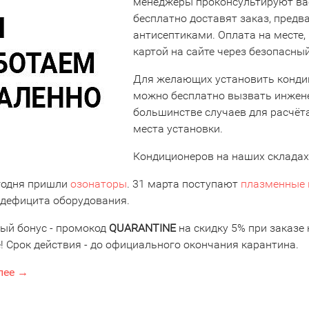
менеджеры проконсультируют вас 
бесплатно доставят заказ, предв
антисептиками. Оплата на месте,
картой на сайте через безопасн
Для желающих установить кондиц
можно бесплатно вызвать инженер
большинстве случаев для расчёт
места установки.
Кондиционеров на наших складах 
егодня пришли
озонаторы
. 31 марта поступают
плазменные 
 дефицита оборудования.
ный бонус - промокод
QUARANTINE
на скидку 5% при заказе 
! Срок действия - до официального окончания карантина.
лее →